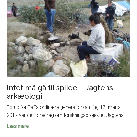
på
Moesgaard
Intet må gå til spilde – Jagtens
arkæologi
Forud for FaFs ordinære generalforsamling 17. marts
2017 var der foredrag om forskningsprojektet Jagtens…
Intet
Læs mere
må