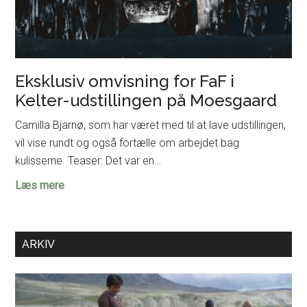
Eksklusiv omvisning for FaF i
Kelter-udstillingen på Moesgaard
Camilla Bjarnø, som har været med til at lave udstillingen,
vil vise rundt og også fortælle om arbejdet bag
kulisserne. Teaser: Det var en…
Eksklusiv
Læs mere
omvisning
for
FaF
ARKIV
i
Kelter-
udstillingen