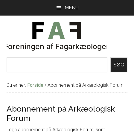
Skip
Gå
MENU
til
direkte
indhold
til
primær
sidebar
SØG
Du er her:
Forside
/
Abonnement på Arkæologisk Forum
Abonnement på Arkæologisk
Forum
Tegn abonnement på Arkæologisk Forum, som