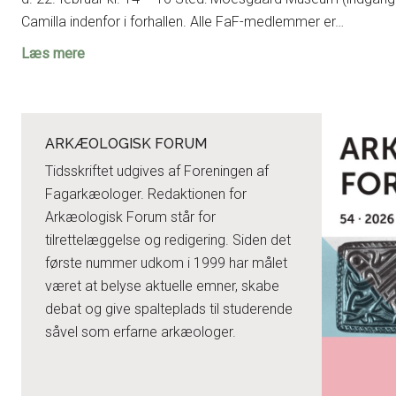
Camilla indenfor i forhallen. Alle FaF-medlemmer er…
Eksklusiv
Læs mere
omvisning
for
FaF
ARKÆOLOGISK FORUM
i
Kelter-
Tidsskriftet udgives af Foreningen af
udstillingen
Fagarkæologer. Redaktionen for
på
Arkæologisk Forum står for
Moesgaard
tilrettelæggelse og redigering. Siden det
første nummer udkom i 1999 har målet
været at belyse aktuelle emner, skabe
debat og give spalteplads til studerende
såvel som erfarne arkæologer.