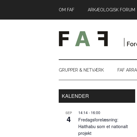
Skip
Skip
Gå
OM FAF
ARKÆOLOGISK FORUM
til
to
direkte
indhold
secondary
til
menu
primær
sidebar
GRUPPER & NETVÆRK
FAF ARR
Primær
KALENDER
Sidebar
14:14
-
16:00
SEP
4
Fredagsforelæsning:
Haithabu som et nationalt
projekt