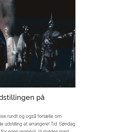
dstillingen på
l vise rundt og også fortælle om
 udstilling at arrangere! Tid: Søndag
 for egen regning). Vi mødes med