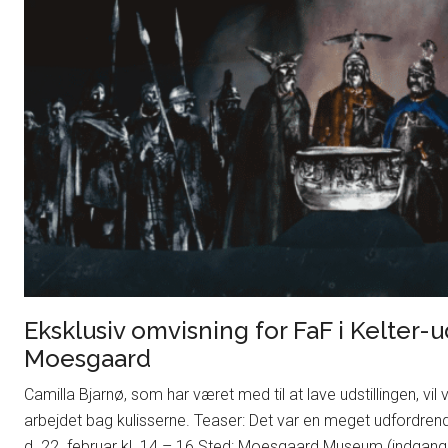
Eksklusiv omvisning for FaF i Kelter-u
Moesgaard
Camilla Bjarnø, som har været med til at lave udstillingen, vi
arbejdet bag kulisserne. Teaser: Det var en meget udfordrende
d. 22. februar kl. 14 – 16 Sted: Moesgaard Museum (indgang