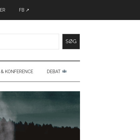
ER
FB ↗
SØG
 & KONFERENCE
DEBAT