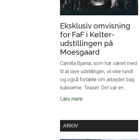
Eksklusiv omvisning
for FaF i Kelter-
udstillingen på
Moesgaard
Camilla Bjarnø, som har været med
til at lave udstillingen, vil vise rundt
og også fortælle om arbejdet bag
kulisserne. Teaser: Det var en…
Eksklusiv
Læs mere
omvisning
for
FaF
ARKIV
i
Kelter-