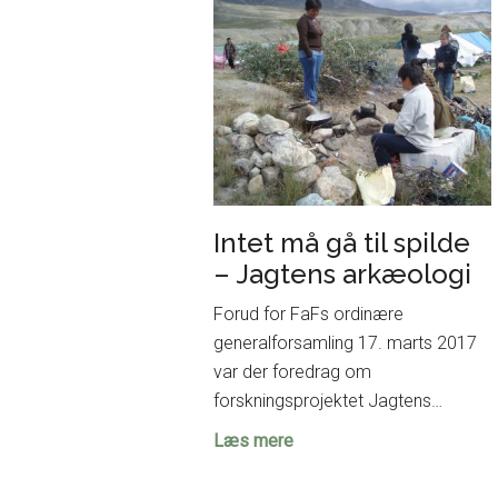
udstillingen
på
Moesgaard
Intet må gå til spilde
– Jagtens arkæologi
Forud for FaFs ordinære
generalforsamling 17. marts 2017
var der foredrag om
forskningsprojektet Jagtens…
Intet
Læs mere
må
gå