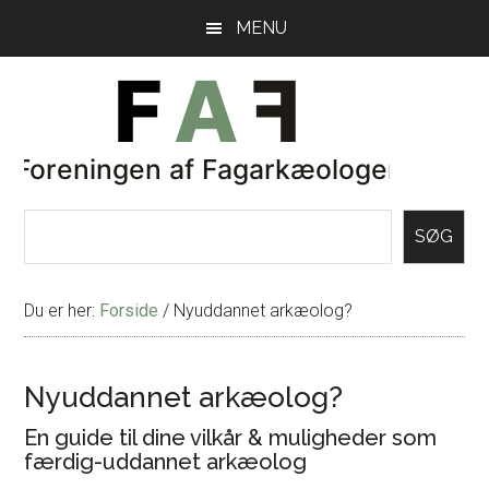
Skip
Gå
MENU
til
direkte
indhold
til
primær
sidebar
SØG
Du er her:
Forside
/
Nyuddannet arkæolog?
Nyuddannet arkæolog?
En guide til dine vilkår & muligheder som
færdig-uddannet arkæolog