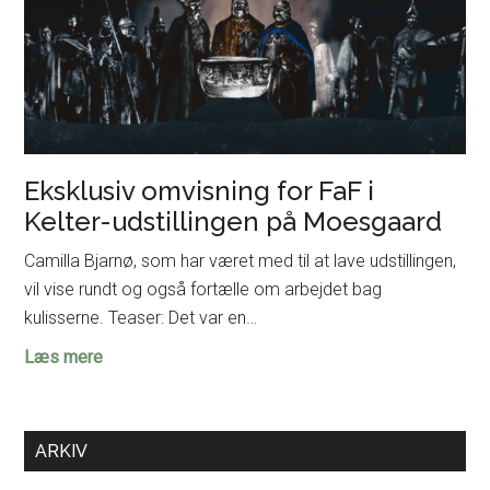
Eksklusiv omvisning for FaF i
Kelter-udstillingen på Moesgaard
Camilla Bjarnø, som har været med til at lave udstillingen,
vil vise rundt og også fortælle om arbejdet bag
kulisserne. Teaser: Det var en…
Eksklusiv
Læs mere
omvisning
for
FaF
ARKIV
i