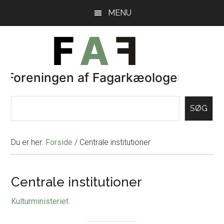
Skip
Gå
MENU
til
direkte
indhold
til
primær
sidebar
SØG
Du er her:
Forside
/
Centrale institutioner
Centrale institutioner
Kulturministeriet