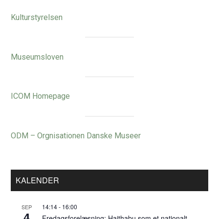
Kulturstyrelsen
Museumsloven
ICOM Homepage
ODM – Orgnisationen Danske Museer
Primær
KALENDER
Sidebar
14:14
-
16:00
SEP
4
Fredagsforelæsning: Haithabu som et nationalt