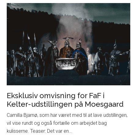
Eksklusiv omvisning for FaF i
Kelter-udstillingen på Moesgaard
Camilla Bjarnø, som har været med til at lave udstillingen,
vil vise rundt og også fortælle om arbejdet bag
kulisserne. Teaser: Det var en…