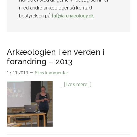
med andre arkæologer så kontakt
bestyrelsen på
faf@archaeology.dk
Arkæologien i en verden i
forandring – 2013
17.11.2013
Skriv kommentar
om
…
[Læs mere...]
Arkæologien
i
en
verden
i
forandring