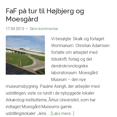
i
Nationalmuseets
FaF på tur til Højbjerg og
særudstilling
Moesgård
VIKING
17.04.2013
Skriv kommentar
Vi besøgte: Skalk og forlaget
Wormianum. Christian Adamsen
fortalte om arbejdet med
tidsskrift, forlag og det
dendrokronologiske
laboratoruium. Moesgård
Museum – den nye
museumsbygning. Pauline Asingh, der arbejder med
udstillingen, viste os rundt i de nybyggede lokaler.
Arkæologi institutterne, Århus Universitet, som har
indtaget Moesgård Museums gamle
om
udstillingslokaler. Jens …
[Læs mere...]