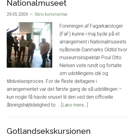
Nationalmuseet
29.05.2009
Skriv kommentar
Foreningen af Fagarkæologer
(FaF) kunne i maj byde på et
arrangement i Nationalmuseets
nyåbnede Danmarks Oldtid hvor
museumsinspektør Poul Otto
Nielsen viste rundt og fortalte
om udstillingens idé og
tilblivelsesproces. For de fleste deltagere i
arrangementet var det første gang de så udstillingen –
kun nogle få havde snuset til den ved den officielle
om
åbningshøjtidelighed to …
[Læs mere...]
Rundvisning
i
den
Gotlandsekskursionen