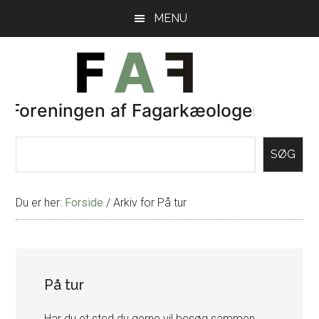
Skip
Gå
MENU
til
direkte
indhold
til
primær
sidebar
SØG
Du er her:
Forside
/
Arkiv for På tur
På tur
Har du et sted du gerne vil besøg sammen