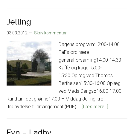
FaF
på
tur
Jelling
til
03.03.2012
Skriv kommentar
Højbjerg
og
Dagens program:12:00-14:00
Moesgård
FaFs ordinære
generalforsamling14:00-14:30
Kaffe og kage15:00-
15:30 Oplæg ved Thomas
Berthelsen15:30-16:00 Oplæg
ved Mads Dengsø16:00-17:00
Rundtur i det grønne17:00 – Middag Jelling kro.
om
Indbydelse til arrangement (PDF) …
[Læs mere...]
Jelling
Fyn – Ladby