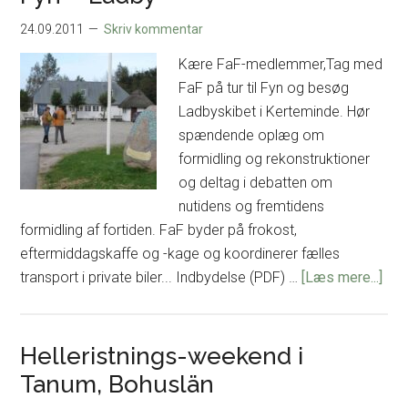
24.09.2011
Skriv kommentar
Kære FaF-medlemmer,Tag med
FaF på tur til Fyn og besøg
Ladbyskibet i Kerteminde. Hør
spændende oplæg om
formidling og rekonstruktioner
og deltag i debatten om
nutidens og fremtidens
formidling af fortiden. FaF byder på frokost,
eftermiddagskaffe og -kage og koordinerer fælles
om
transport i private biler... Indbydelse (PDF) …
[Læs mere...]
Fyn
–
Lad
Helleristnings-weekend i
Tanum, Bohuslän