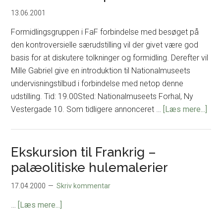
13.06.2001
Formidlingsgruppen i FaF forbindelse med besøget på
den kontroversielle særudstilling vil der givet være god
basis for at diskutere tolkninger og formidling. Derefter vil
Mille Gabriel give en introduktion til Nationalmuseets
undervisningstilbud i forbindelse med netop denne
udstilling. Tid: 19.00Sted: Nationalmuseets Forhal, Ny
om
Vestergade 10. Som tidligere annonceret …
[Læs mere...]
På
spo
af
Ekskursion til Frankrig –
men
palæolitiske hulemalerier
(Da
of
17.04.2000
Skriv kommentar
the
om
…
[Læs mere...]
hum
Ekskursion