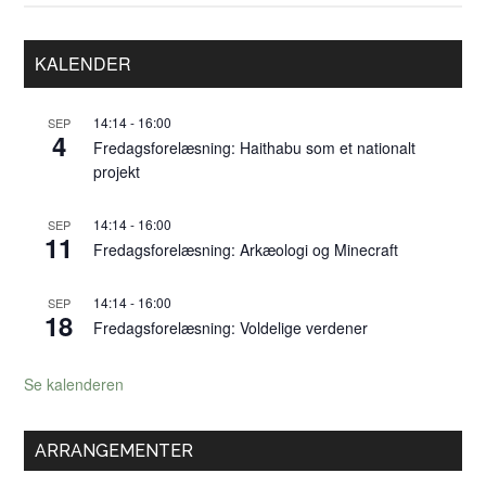
spiri
til
Frankrig
Primær
KALENDER
Sidebar
–
palæolitiske
14:14
-
16:00
SEP
hulemalerier
4
Fredagsforelæsning: Haithabu som et nationalt
projekt
14:14
-
16:00
SEP
11
Fredagsforelæsning: Arkæologi og Minecraft
14:14
-
16:00
SEP
18
Fredagsforelæsning: Voldelige verdener
Se kalenderen
ARRANGEMENTER