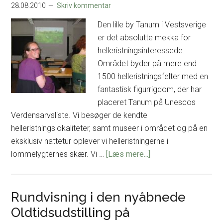
28.08.2010
Skriv kommentar
Den lille by Tanum i Vestsverige
er det absolutte mekka for
helleristningsinteressede.
Området byder på mere end
1500 helleristningsfelter med en
fantastisk figurrigdom, der har
placeret Tanum på Unescos
Verdensarvsliste. Vi besøger de kendte
helleristningslokaliteter, samt museer i området og på en
eksklusiv nattetur oplever vi helleristningerne i
om
lommelygternes skær. Vi …
[Læs mere...]
Helleristnings-
weekend i
Tanum,
Rundvisning i den nyåbnede
Bohuslän
Oldtidsudstilling på