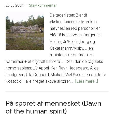
nyåbnede
26.09.2004
Skriv kommentar
Oldtidsudstilling
på
Deltagerlisten: Blandt
Nationalmuseet
ekskursionens aktører kan
nævnes: en rød personbil, en
blågrå kassevogn, færgerne:
Helsingør/Helsingborg og
Oskarshamn/Visby, … en
mointenbike og fire alm.
Kameraer + et digitralt kamera …. Desuden deltog seks
homo sapiens: Liv Appel, Ken Ravn Hedegaard, Alice
Lundgreen, Ulla Odgaard, Michael Viel Sørensen og Jette
om
Rostock – alle meget aktive aktører. …
[Læs mere...]
Gotlands
På sporet af mennesket (Dawn
of the human spirit)