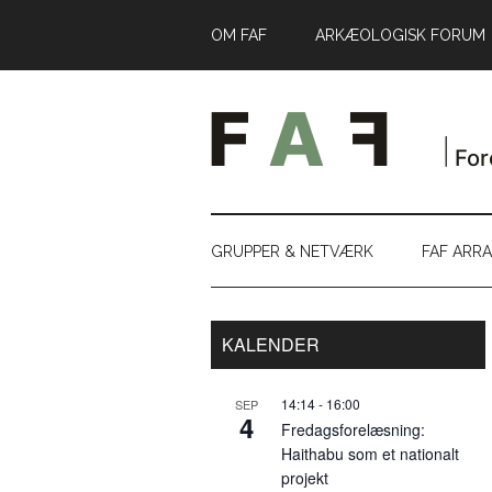
Skip
Skip
Gå
OM FAF
ARKÆOLOGISK FORUM
til
to
direkte
indhold
secondary
til
menu
primær
sidebar
GRUPPER & NETVÆRK
FAF ARR
Primær
KALENDER
Sidebar
14:14
-
16:00
SEP
4
Fredagsforelæsning:
Haithabu som et nationalt
projekt