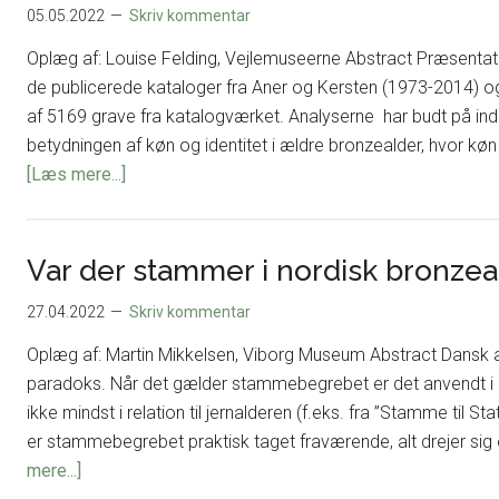
yngre
05.05.2022
Skriv kommentar
bronzealder
Oplæg af: Louise Felding, Vejlemuseerne Abstract Præsentatio
på
de publicerede kataloger fra Aner og Kersten (1973-2014) o
Femern-
af 5169 grave fra katalogværket. Analyserne har budt på i
projektets
betydningen af køn og identitet i ældre bronzealder, hvor køn 
‘tyske
om
[Læs mere...]
side’
Køn,
identitet
og
Var der stammer i nordisk bronzea
mobilitet
27.04.2022
Skriv kommentar
i
ældre
Oplæg af: Martin Mikkelsen, Viborg Museum Abstract Dansk 
bronzealder.
paradoks. Når det gælder stammebegrebet er det anvendt i re
Resultater
ikke mindst i relation til jernalderen (f.eks. fra ”Stamme til S
fra
er stammebegrebet praktisk taget fraværende, alt drejer si
et
om
mere...]
ph.d.-
Var