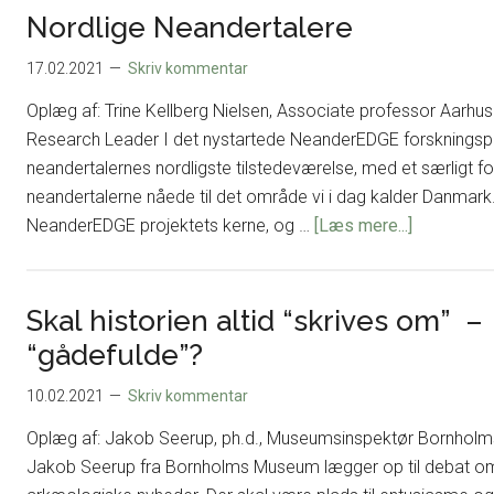
bolden
Nordlige Neandertalere
–
17.02.2021
Skriv kommentar
Den
middelalderlige
Oplæg af: Trine Kellberg Nielsen, Associate professor Aarhu
landbebyggelses
Research Leader I det nystartede NeanderEDGE forskningsproj
problem
neandertalernes nordligste tilstedeværelse, med et særligt
og
neandertalerne nåede til det område vi i dag kalder Danmark
potentiale
om
NeanderEDGE projektets kerne, og …
[Læs mere...]
Nordlige
Neanderta
Skal historien altid “skrives om” –
“gådefulde”?
10.02.2021
Skriv kommentar
Oplæg af: Jakob Seerup, ph.d., Museumsinspektør Bornho
Jakob Seerup fra Bornholms Museum lægger op til debat om