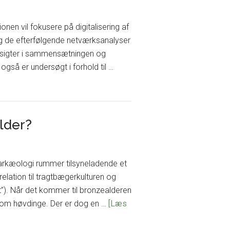
nen vil fokusere på digitalisering af
g de efterfølgende netværksanalyser
ndsigter i sammensætningen og
også er undersøgt i forhold til …
lder?
arkæologi rummer tilsyneladende et
lation til tragtbægerkulturen og
tat”). Når det kommer til bronzealderen
g om høvdinge. Der er dog en …
[Læs