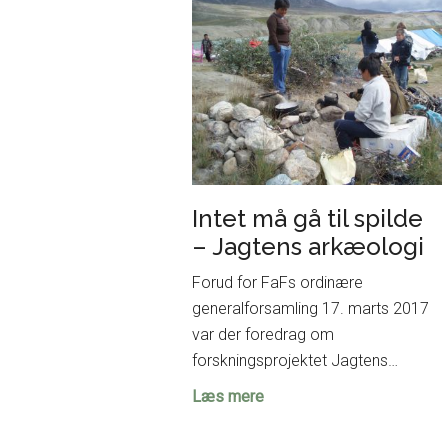
udstillingen
på
Moesgaard
Intet må gå til spilde
– Jagtens arkæologi
Forud for FaFs ordinære
generalforsamling 17. marts 2017
var der foredrag om
forskningsprojektet Jagtens…
Intet
Læs mere
må
gå