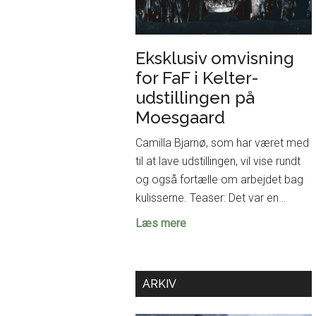
Eksklusiv omvisning
for FaF i Kelter-
udstillingen på
Moesgaard
Camilla Bjarnø, som har været med
til at lave udstillingen, vil vise rundt
og også fortælle om arbejdet bag
kulisserne. Teaser: Det var en…
Eksklusiv
Læs mere
omvisning
for
FaF
ARKIV
i
Kelter-