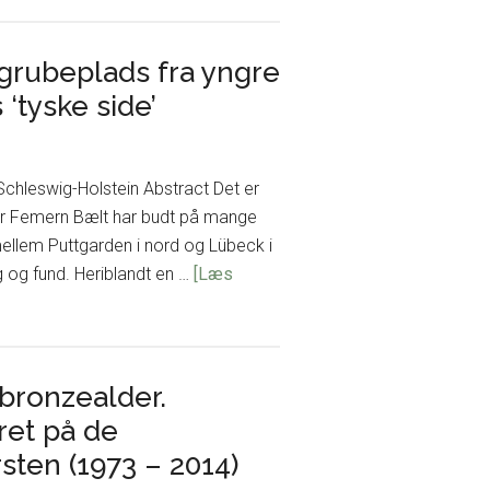
grubeplads fra yngre
‘tyske side’
chleswig-Holstein Abstract Det er
nder Femern Bælt har budt på mange
ellem Puttgarden i nord og Lübeck i
 og fund. Heriblandt en …
[Læs
 bronzealder.
ret på de
sten (1973 – 2014)