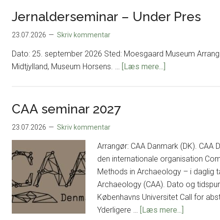
2026
Jernalderseminar – Under Pres
23.07.2026
Skriv kommentar
Dato: 25. september 2026 Sted: Moesgaard Museum Arra
om
Midtjylland, Museum Horsens. …
[Læs mere...]
Jernaldersemin
–
Under
CAA seminar 2027
Pres
23.07.2026
Skriv kommentar
Arrangør: CAA Danmark (DK). CAA D
den internationale organisation Com
Methods in Archaeology – i daglig t
Archaeology (CAA). Dato og tidspun
Københavns Universitet Call for ab
om
Yderligere …
[Læs mere...]