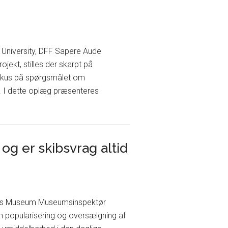
s University, DFF Sapere Aude
ekt, stilles der skarpt på
 fokus på spørgsmålet om
. I dette oplæg præsenteres
lere
 og er skibsvrag altid
lms Museum Museumsinspektør
 popularisering og oversælgning af