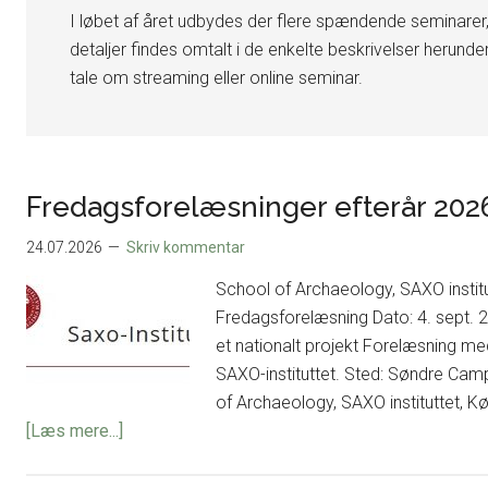
I løbet af året udbydes der flere spændende seminarer
detaljer findes omtalt i de enkelte beskrivelser herund
tale om streaming eller online seminar.
Fredagsforelæsninger efterår 202
24.07.2026
Skriv kommentar
School of Archaeology, SAXO institu
Fredagsforelæsning Dato: 4. sept. 
et nationalt projekt Forelæsning med
SAXO-instituttet. Sted: Søndre Camp
of Archaeology, SAXO instituttet, 
om
[Læs mere...]
Fredagsforelæsninger
efterår