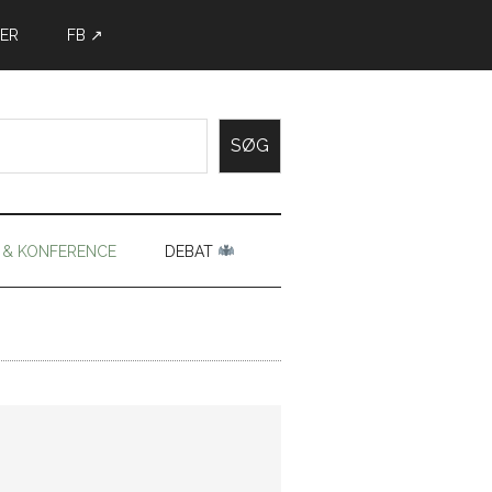
ER
FB ↗
SØG
 & KONFERENCE
DEBAT