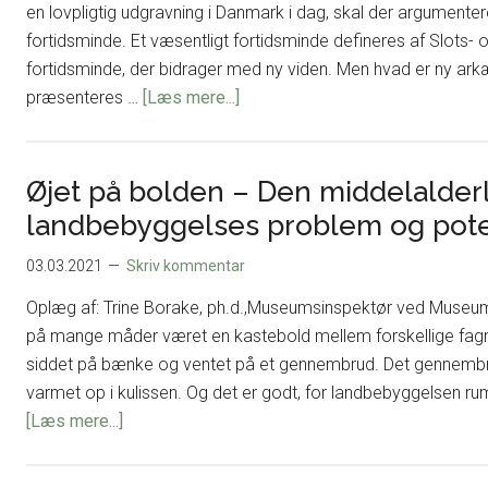
i
en lovpligtig udgravning i Danmark i dag, skal der argumentere
Ejby
fortidsminde. Et væsentligt fortidsminde defineres af Slots- 
Klint
fortidsminde, der bidrager med ny viden. Men hvad er ny ar
om
præsenteres …
[Læs mere...]
Arkæologisk
viden
på
Øjet på bolden – Den middelalder
spil
landbebyggelses problem og pote
03.03.2021
Skriv kommentar
Oplæg af: Trine Borake, ph.d.,Museumsinspektør ved Museu
på mange måder været en kastebold mellem forskellige fagret
siddet på bænke og ventet på et gennembrud. Det gennembrud 
varmet op i kulissen. Og det er godt, for landbebyggelsen ru
om
[Læs mere...]
Øjet
på