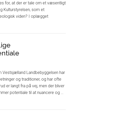
s for, at der er tale om et væsentligt
og Kulturstyrelsen, som et
kæologisk viden? I oplægget
lige
ntiale
m Vestsjælland Landbebyggelsen har
ninger og traditioner, og har ofte
er langt fra på vej, men der bliver
mmer potentiale til at nuancere og …