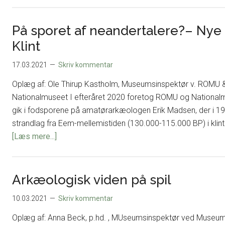
studie
der
baseret
stammer
På sporet af neandertalere?– Nye 
på
i
Klint
de
nordisk
publicerede
bronzealder?
17.03.2021
Skriv kommentar
værker
Oplæg af: Ole Thirup Kastholm, Museumsinspektør v. ROMU &
af
Nationalmuseet I efteråret 2020 foretog ROMU og Nationalmus
Aner
gik i fodsporene på amatørarkæologen Erik Madsen, der i 196
og
strandlag fra Eem-mellemistiden (130.000-115.000 BP) i klint
Kersten
om
[Læs mere...]
(1973
På
–
sporet
2014)
af
Arkæologisk viden på spil
neandertalere?–
10.03.2021
Skriv kommentar
Nye
undersøgelser
Oplæg af: Anna Beck, p.hd. , MUseumsinspektør ved Museu