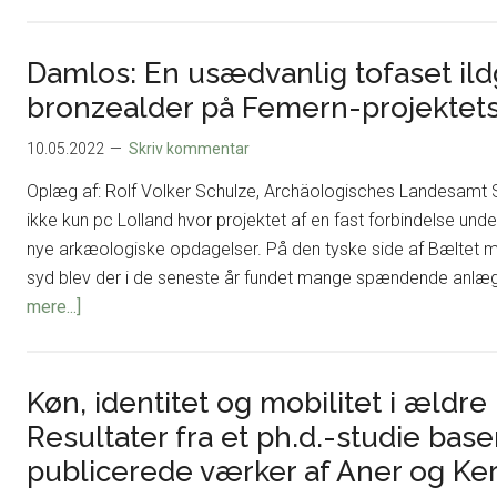
CAA
seminar
2027
Damlos: En usædvanlig tofaset ild
bronzealder på Femern-projektets 
10.05.2022
Skriv kommentar
Oplæg af: Rolf Volker Schulze, Archäologisches Landesamt S
ikke kun pc Lolland hvor projektet af en fast forbindelse u
nye arkæologiske opdagelser. På den tyske side af Bæltet m
syd blev der i de seneste år fundet mange spændende anlæg
om
mere...]
Damlos:
En
usædvanlig
Køn, identitet og mobilitet i ældre
tofaset
Resultater fra et ph.d.-studie base
ildgrubeplads
publicerede værker af Aner og Ker
fra