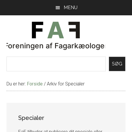
Skip
Gå
MENU
til
direkte
indhold
til
primær
sidebar
SØG
Du er her:
Forside
/
Arkiv for Specialer
Specialer
FaF tilbyder at publicere dit speciale eller