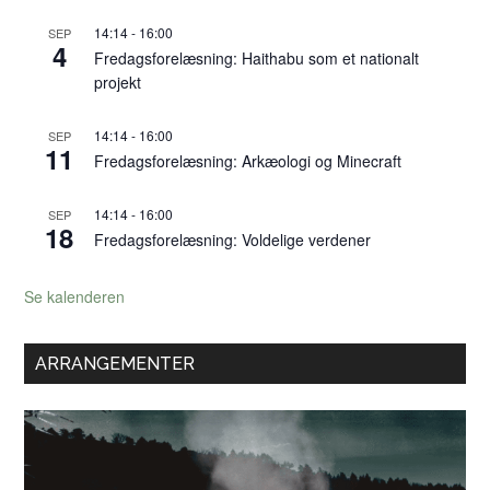
af
14:14
-
16:00
SEP
arktiske
4
Fredagsforelæsning: Haithabu som et nationalt
ildsteders
projekt
funktion
og
14:14
-
16:00
SEP
11
ideologi
Fredagsforelæsning: Arkæologi og Minecraft
14:14
-
16:00
SEP
18
Fredagsforelæsning: Voldelige verdener
Se kalenderen
ARRANGEMENTER