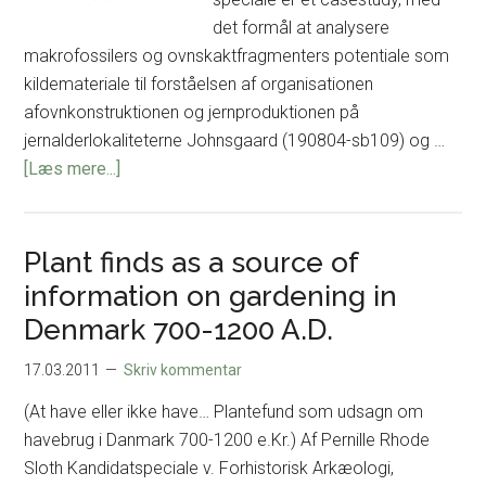
det formål at analysere
makrofossilers og ovnskaktfragmenters potentiale som
kildemateriale til forståelsen af organisationen
afovnkonstruktionen og jernproduktionen på
jernalderlokaliteterne Johnsgaard (190804-sb109) og …
om
[Læs mere...]
Skaktfragmenter
&
Makrofossiler
Plant finds as a source of
–
information on gardening in
To
Denmark 700-1200 A.D.
oversete
kilder
17.03.2011
Skriv kommentar
til
(At have eller ikke have… Plantefund som udsagn om
forståelsen
havebrug i Danmark 700-1200 e.Kr.) Af Pernille Rhode
af
Sloth Kandidatspeciale v. Forhistorisk Arkæologi,
jernudvinding