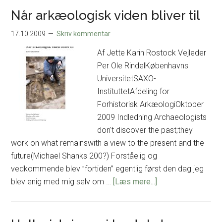
vikingetidens
Når arkæologisk viden bliver til
langhuse
17.10.2009
Skriv kommentar
–
Et
Af Jette Karin Rostock Vejleder
forsøg
Per Ole RindelKøbenhavns
på
UniversitetSAXO-
at
InstituttetAfdeling for
indtænke
Forhistorisk ArkæologiOktober
mennesket
2009 Indledning Archaeologists
i
don't discover the past;they
bebyggelsesarkæologien
work on what remainswith a view to the present and the
future(Michael Shanks 200?) Forståelig og
vedkommende blev ”fortiden” egentlig først den dag jeg
om
blev enig med mig selv om …
[Læs mere...]
Når
arkæologisk
viden