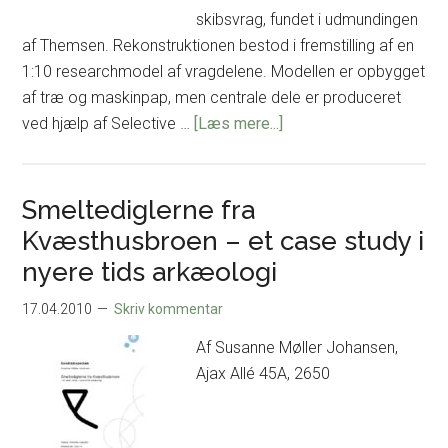
skibsvrag, fundet i udmundingen
af Themsen. Rekonstruktionen bestod i fremstilling af en
1:10 researchmodel af vragdelene. Modellen er opbygget
af træ og maskinpap, men centrale dele er produceret
om
ved hjælp af Selective …
[Læs mere...]
Reconstructing
the
Lines
Smeltediglerne fra
of
Kvæsthusbroen – et case study i
the
nyere tids arkæologi
Princes
Channel
17.04.2010
Skriv kommentar
Ship
Af Susanne Møller Johansen,
Ajax Allé 45A, 2650