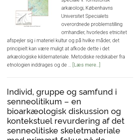
arkæologi, Københavns
Universitet Specialets
overordnede problemstilling
omhandler, hvorledes etnicitet
afspejler sig i materiel kultur og på hvilke måder, det
principielt kan være muligt at afkode dette i det
arkæologiske kildemateriale. Metodiske redskaber fra
om
etnologien inddrages og de …
[Læs mere...]
Der
må
være
Individ, gruppe og samfund i
en
senneolitikum – en
grænse?
bioarkæologisk diskussion og
Teoretiske
kontekstuel revurdering af det
og
senneolitiske skeletmateriale
metodiske
overvejelser