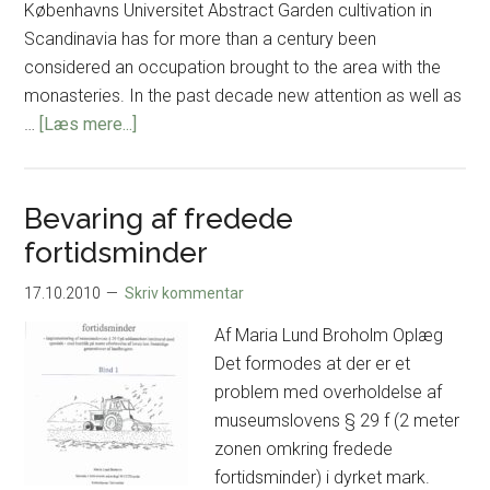
Københavns Universitet Abstract Garden cultivation in
og
Scandinavia has for more than a century been
håndværksorganisation
considered an occupation brought to the area with the
monasteries. In the past decade new attention as well as
om
…
[Læs mere...]
Plant
finds
as
Bevaring af fredede
a
fortidsminder
source
of
17.10.2010
Skriv kommentar
information
Af Maria Lund Broholm Oplæg
on
Det formodes at der er et
gardening
problem med overholdelse af
in
museumslovens § 29 f (2 meter
Denmark
zonen omkring fredede
700-
fortidsminder) i dyrket mark.