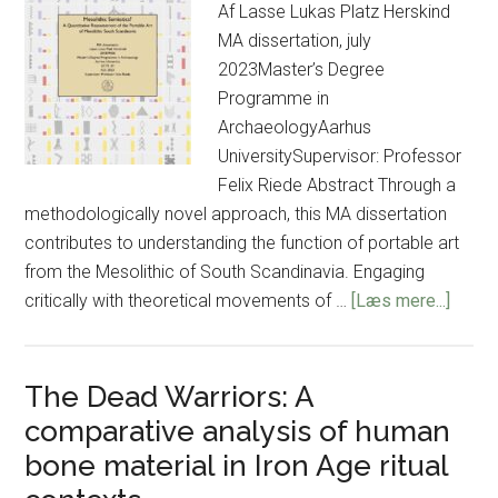
Af Lasse Lukas Platz Herskind
MA dissertation, july
2023Master’s Degree
Programme in
ArchaeologyAarhus
UniversitySupervisor: Professor
Felix Riede Abstract Through a
methodologically novel approach, this MA dissertation
contributes to understanding the function of portable art
from the Mesolithic of South Scandinavia. Engaging
om
critically with theoretical movements of …
[Læs mere...]
Mesol
Semio
A
The Dead Warriors: A
Quanti
comparative analysis of human
Reas
bone material in Iron Age ritual
of