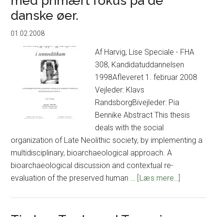
med primært fokus på de
om
danske øer.
arkæologi
01.02.2008
og
etnicitet
Af Harvig, Lise Speciale - FHA
–
308, Kandidatuddannelsen
eksemplificeret
1998Afleveret 1. februar 2008
med
Vejleder: Klavs
studie
RandsborgBivejleder: Pia
af
Bennike Abstract This thesis
sønderjysk
deals with the social
elite
organization of Late Neolithic society, by implementing a
i
multidisciplinary, bioarchaeological approach. A
romersk
bioarchaeological discussion and contextual re-
jernalder.
om
evaluation of the preserved human …
[Læs mere...]
Individ,
gruppe
og