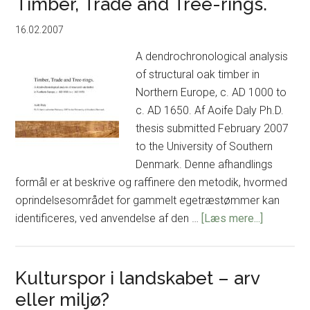
Timber, Trade and Tree-rings.
samfund
16.02.2007
i
senneoliti
A dendrochronological analysis
–
of structural oak timber in
en
Northern Europe, c. AD 1000 to
bioarkæol
c. AD 1650. Af Aoife Daly Ph.D.
diskussio
thesis submitted February 2007
og
to the University of Southern
kontekstue
Denmark. Denne afhandlings
revurderin
formål er at beskrive og raffinere den metodik, hvormed
af
oprindelsesområdet for gammelt egetræstømmer kan
det
om
identificeres, ved anvendelse af den …
[Læs mere...]
senneoliti
Timber,
skeletmate
Trade
med
and
Kulturspor i landskabet – arv
primært
Tree-
eller miljø?
fokus
rings.