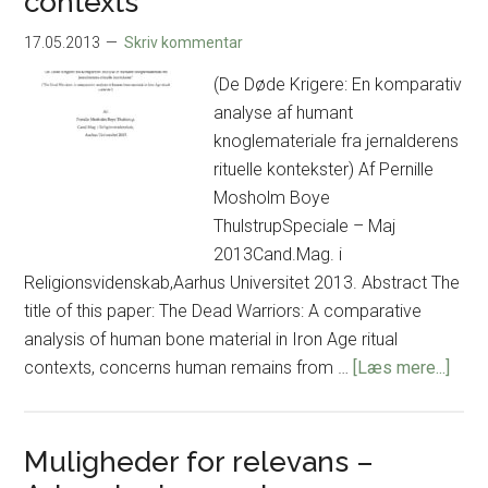
contexts
the
Porta
17.05.2013
Skriv kommentar
Art
(De Døde Krigere: En komparativ
of
analyse af humant
Mesol
knoglemateriale fra jernalderens
South
rituelle kontekster) Af Pernille
Scand
Mosholm Boye
ThulstrupSpeciale – Maj
2013Cand.Mag. i
Religionsvidenskab,Aarhus Universitet 2013. Abstract The
title of this paper: The Dead Warriors: A comparative
analysis of human bone material in Iron Age ritual
om
contexts, concerns human remains from …
[Læs mere...]
The
Dea
Warri
Muligheder for relevans –
A