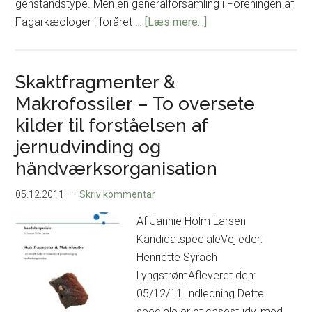
genstandstype. Men en generalforsamling i Foreningen af
om
Fagarkæologer i foråret …
[Læs mere...]
Muligheder
for
relevans
Skaktfragmenter &
–
Makrofossiler – To oversete
Arkæologien
kilder til forståelsen af
og
jernudvinding og
den
håndværksorganisation
arkæologiske
kulturarvs
05.12.2011
Skriv kommentar
relevans
for
Af Jannie Holm Larsen
det
KandidatspecialeVejleder:
nutidige
Henriette Syrach
danske
LyngstrømAfleveret den:
samfund
05/12/11 Indledning Dette
speciale er et casestudy, med