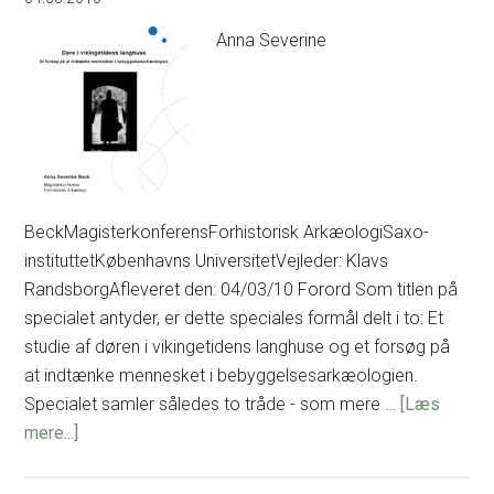
nyere
Anna Severine
tids
arkæologi
BeckMagisterkonferensForhistorisk ArkæologiSaxo-
instituttetKøbenhavns UniversitetVejleder: Klavs
RandsborgAfleveret den: 04/03/10 Forord Som titlen på
specialet antyder, er dette speciales formål delt i to: Et
studie af døren i vikingetidens langhuse og et forsøg på
at indtænke mennesket i bebyggelsesarkæologien.
Specialet samler således to tråde - som mere …
[Læs
om
mere...]
Døre
i