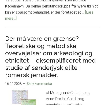
fra et udsmidslag på Churchillparken i det nordlige
København. Da denne genstandsgruppe fra nyere tid hidtil
kun er sparsomt behandlet, er der foretaget et …
[Læs
om
mere...]
Klude,
klæder
og
Der må være en grænse?
kilder
Teoretiske og metodiske
–
overvejelser om arkæologi og
en
etnicitet – eksemplificeret med
kritisk
studie af sønderjysk elite i
analyse
af
romersk jernalder.
arkæologisk
16.04.2008
Skriv kommentar
og
historisk
af Moesgaard-Christensen,
kildemateriale
Anne-Dorthe Cand.mag.
speciale v. forhistorisk