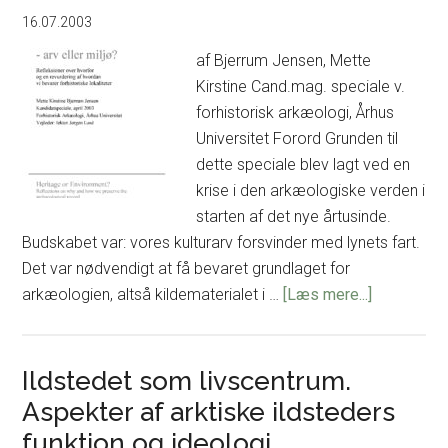
på
16.07.2003
de
af Bjerrum Jensen, Mette
danske
Kirstine Cand.mag. speciale v.
øer.
forhistorisk arkæologi, Århus
Universitet Forord Grunden til
dette speciale blev lagt ved en
krise i den arkæologiske verden i
starten af det nye årtusinde.
Budskabet var: vores kulturarv forsvinder med lynets fart.
Det var nødvendigt at få bevaret grundlaget for
om
arkæologien, altså kildematerialet i …
[Læs mere...]
Kulturspor
i
landskabe
Ildstedet som livscentrum.
–
Aspekter af arktiske ildsteders
arv
funktion og ideologi