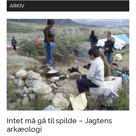
FaF
ARKIV
i
Kelter-
udstillingen
på
Moesgaard
Intet må gå til spilde – Jagtens
arkæologi