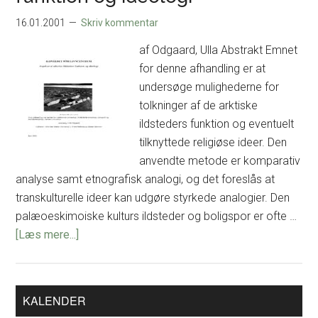
eller
miljø?
16.01.2001
Skriv kommentar
af Odgaard, Ulla Abstrakt Emnet
for denne afhandling er at
undersøge mulighederne for
tolkninger af de arktiske
ildsteders funktion og eventuelt
tilknyttede religiøse ideer. Den
anvendte metode er komparativ
analyse samt etnografisk analogi, og det foreslås at
transkulturelle ideer kan udgøre styrkede analogier. Den
palæoeskimoiske kulturs ildsteder og boligspor er ofte …
om
[Læs mere...]
Ildstedet
som
livscentrum.
Primær
KALENDER
Sidebar
Aspekter