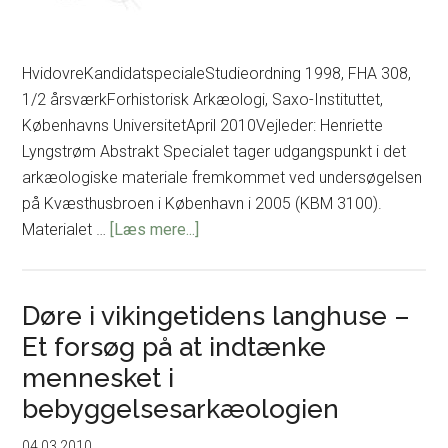
HvidovreKandidatspecialeStudieordning 1998, FHA 308,
1/2 årsværkForhistorisk Arkæologi, Saxo-Instituttet,
Københavns UniversitetApril 2010Vejleder: Henriette
Lyngstrøm Abstrakt Specialet tager udgangspunkt i det
arkæologiske materiale fremkommet ved undersøgelsen
på Kvæsthusbroen i København i 2005 (KBM 3100).
om
Materialet …
[Læs mere...]
Smeltediglerne
fra
Kvæsthusbroen
Døre i vikingetidens langhuse –
–
Et forsøg på at indtænke
et
mennesket i
case
bebyggelsesarkæologien
study
i
04.03.2010