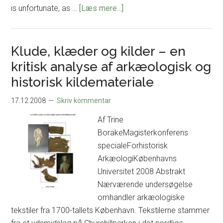
om
is unfortunate, as …
[Læs mere...]
Helleristninger
i
kontekst.
Klude, klæder og kilder – en
Studier
kritisk analyse af arkæologisk og
af
historisk kildemateriale
danske
helleristninger
17.12.2008
Skriv kommentar
i
Af Trine
relation
BorakeMagisterkonferens
til
specialeForhistorisk
landskab
ArkæologiKøbenhavns
og
Universitet 2008 Abstrakt
samfund
Nærværende undersøgelse
i
omhandler arkæologiske
skandinavisk
tekstiler fra 1700-tallets København. Tekstilerne stammer
bronzealder.