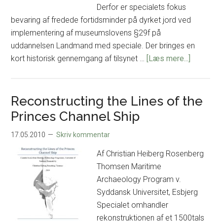
1200
Derfor er specialets fokus
A.D.
bevaring af fredede fortidsminder på dyrket jord ved
implementering af museumslovens §29f på
uddannelsen Landmand med speciale. Der bringes en
om
kort historisk gennemgang af tilsynet …
[Læs mere...]
Bevaring
af
fredede
Reconstructing the Lines of the
fortidsm
Princes Channel Ship
17.05.2010
Skriv kommentar
Af Christian Heiberg Rosenberg
Thomsen Maritime
Archaeology Program v.
Syddansk Universitet, Esbjerg
Specialet omhandler
rekonstruktionen af et 1500tals