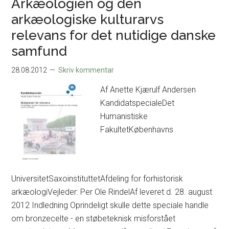
Arkæologien og den
comp
arkæologiske kulturarvs
anal
relevans for det nutidige danske
of
samfund
hum
bone
28.08.2012
Skriv kommentar
mater
in
Af Anette Kjærulf Andersen
Iron
KandidatspecialeDet
Age
Humanistiske
ritual
FakultetKøbenhavns
cont
UniversitetSaxoinstituttetAfdeling for forhistorisk
arkæologiVejleder: Per Ole RindelAf leveret d. 28. august
2012 Indledning Oprindeligt skulle dette speciale handle
om bronzecelte - en støbeteknisk misforstået