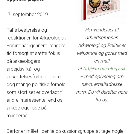
7. september 2019
Henvendelser til
FaFs bestyrelse og
arbejdsgruppen
redaktionen for Arkæologisk
Arkæologi og Politik er
Forum har igennem længere
velkomne og gøres med
tid forsøgt at sætte fokus
en mail
på arkæologers
til
faf@archaeology.dk
arbejdsvilkår og
– med oplysning om
ansættelsesforhold. Der er
navn, emailadresse
dog mange politiske forhold
m.m. Du vil derefter høre
som stort set er overladt til
fra os.
andre interessenter end os
arkæologer ude på
museerne.
Derfor er målet i denne diskussionsgruppe at tage nogle