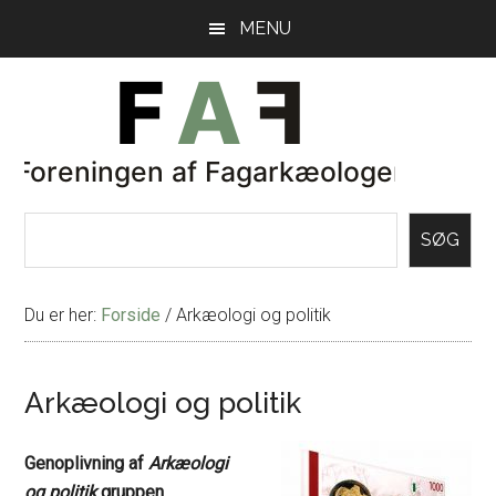
Skip
Gå
MENU
til
direkte
indhold
til
primær
sidebar
SØG
Du er her:
Forside
/
Arkæologi og politik
Arkæologi og politik
Genoplivning af
Arkæologi
og politik
gruppen