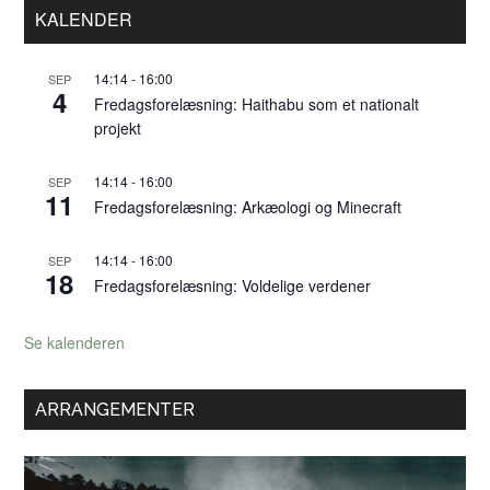
Primær
KALENDER
Sidebar
14:14
-
16:00
SEP
4
Fredagsforelæsning: Haithabu som et nationalt
projekt
14:14
-
16:00
SEP
11
Fredagsforelæsning: Arkæologi og Minecraft
14:14
-
16:00
SEP
18
Fredagsforelæsning: Voldelige verdener
Se kalenderen
ARRANGEMENTER