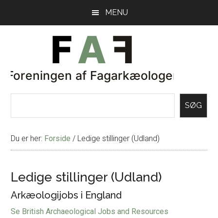
Skip
Gå
MENU
til
direkte
indhold
til
primær
sidebar
SØG
Du er her:
Forside
/
Ledige stillinger (Udland)
Ledige stillinger (Udland)
Arkæologijobs i England
Se British Archaeological Jobs and Resources