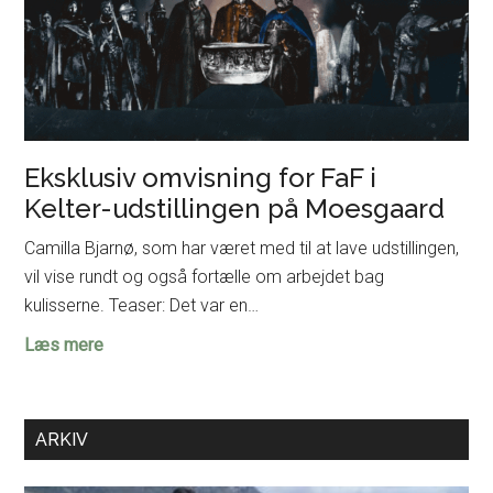
Eksklusiv omvisning for FaF i
Kelter-udstillingen på Moesgaard
Camilla Bjarnø, som har været med til at lave udstillingen,
vil vise rundt og også fortælle om arbejdet bag
kulisserne. Teaser: Det var en…
Eksklusiv
Læs mere
omvisning
for
FaF
ARKIV
i
Kelter-