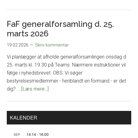
Eksklu
omvisn
for
FaF generalforsamling d. 25.
FaF
marts 2026
i
Kelter-
19.02.2026
Skriv kommentar
udstill
Vi planlægger at afholde generalforsamlingen onsdag d.
på
25. marts kl. 19.30 på Teams. Nærmere instruktioner vil
Moesg
følge i nyhedsbrevet. OBS: Vi søger
bestyrelsesmedlemmer - heriblandt en formand - er det
om
dig? …
[Læs mere...]
FaF
generalforsamling
d.
Primær
KALENDER
Sidebar
25.
marts
14:14
-
16:00
SEP
2026