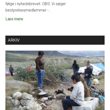
følge i nyhedsbrevet. OBS: Vi søger
bestyrelsesmedlemmer -…
FaF
Læs mere
generalforsamling
d.
25.
ARKIV
marts
2026