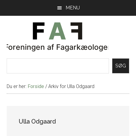
Skip
Gå
MENU
til
direkte
indhold
til
primær
sidebar
SØG
Du er her:
Forside
/
Arkiv for Ulla Odgaard
Ulla Odgaard