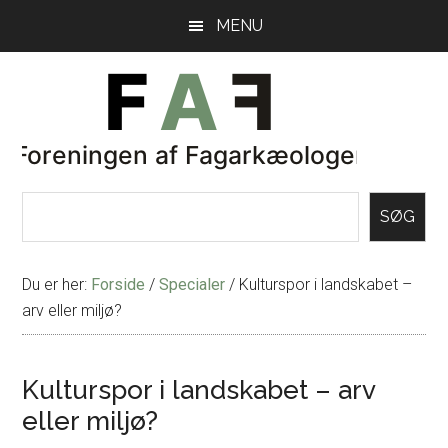
Skip
Gå
MENU
til
direkte
indhold
til
primær
sidebar
SØG
Du er her:
Forside
/
Specialer
/
Kulturspor i landskabet –
arv eller miljø?
Kulturspor i landskabet – arv
eller miljø?