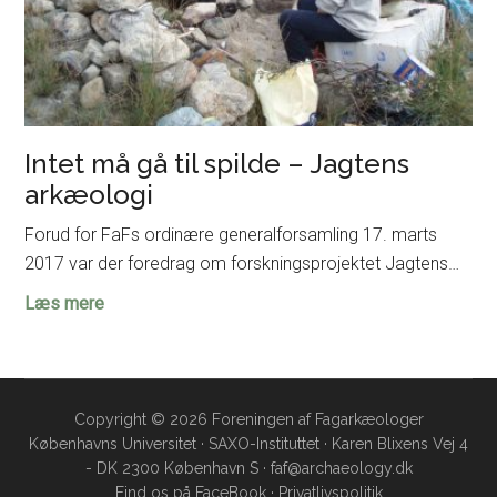
Intet må gå til spilde – Jagtens
arkæologi
Forud for FaFs ordinære generalforsamling 17. marts
2017 var der foredrag om forskningsprojektet Jagtens…
Intet
Læs mere
må
gå
til
spilde
Copyright © 2026 Foreningen af Fagarkæologer
Københavns Universitet · SAXO-Instituttet · Karen Blixens Vej 4
–
- DK 2300 København S · faf@archaeology.dk
Jagtens
Find os på
FaceBook
·
Privatlivspolitik