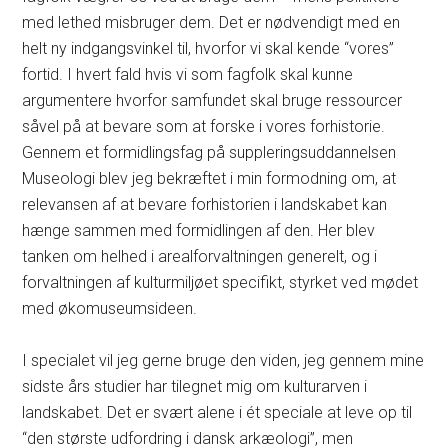
med lethed misbruger dem. Det er nødvendigt med en
helt ny indgangsvinkel til, hvorfor vi skal kende “vores”
fortid. I hvert fald hvis vi som fagfolk skal kunne
argumentere hvorfor samfundet skal bruge ressourcer
såvel på at bevare som at forske i vores forhistorie.
Gennem et formidlingsfag på suppleringsuddannelsen
Museologi blev jeg bekræftet i min formodning om, at
relevansen af at bevare forhistorien i landskabet kan
hænge sammen med formidlingen af den. Her blev
tanken om helhed i arealforvaltningen generelt, og i
forvaltningen af kulturmiljøet specifikt, styrket ved mødet
med økomuseumsideen.
I specialet vil jeg gerne bruge den viden, jeg gennem mine
sidste års studier har tilegnet mig om kulturarven i
landskabet. Det er svært alene i ét speciale at leve op til
“den største udfordring i dansk arkæologi”, men