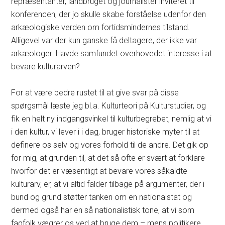
repræsentanter, landbruget og journalister inviteret til
konferencen, der jo skulle skabe forståelse udenfor den
arkæologiske verden om fortidsmindernes tilstand.
Alligevel var der kun ganske få deltagere, der ikke var
arkæologer. Havde samfundet overhovedet interesse i at
bevare kulturarven?
For at være bedre rustet til at give svar på disse
spørgsmål læste jeg bl.a. Kulturteori på Kulturstudier, og
fik en helt ny indgangsvinkel til kulturbegrebet, nemlig at vi
i den kultur, vi lever i i dag, bruger historiske myter til at
definere os selv og vores forhold til de andre. Det gik op
for mig, at grunden til, at det så ofte er svært at forklare
hvorfor det er væsentligt at bevare vores såkaldte
kulturarv, er, at vi altid falder tilbage på argumenter, der i
bund og grund støtter tanken om en nationalstat og
dermed også har en så nationalistisk tone, at vi som
fagfolk vægrer os ved at bruge dem – mens politikere