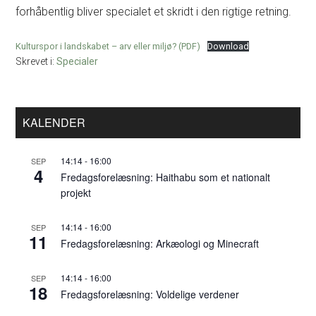
forhåbentlig bliver specialet et skridt i den rigtige retning.
Kulturspor i landskabet – arv eller miljø? (PDF)
Download
Skrevet i:
Specialer
Primær
KALENDER
Sidebar
14:14
-
16:00
SEP
4
Fredagsforelæsning: Haithabu som et nationalt
projekt
14:14
-
16:00
SEP
11
Fredagsforelæsning: Arkæologi og Minecraft
14:14
-
16:00
SEP
18
Fredagsforelæsning: Voldelige verdener