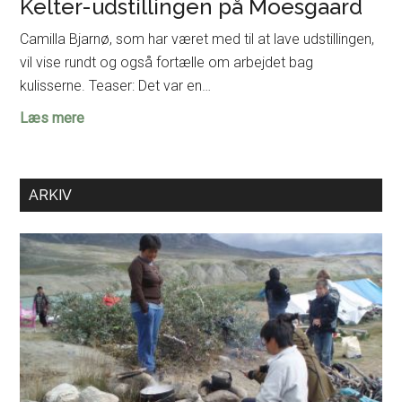
Kelter-udstillingen på Moesgaard
Camilla Bjarnø, som har været med til at lave udstillingen,
vil vise rundt og også fortælle om arbejdet bag
kulisserne. Teaser: Det var en…
Eksklusiv
Læs mere
omvisning
for
FaF
ARKIV
i
Kelter-
udstillingen
på
Moesgaard