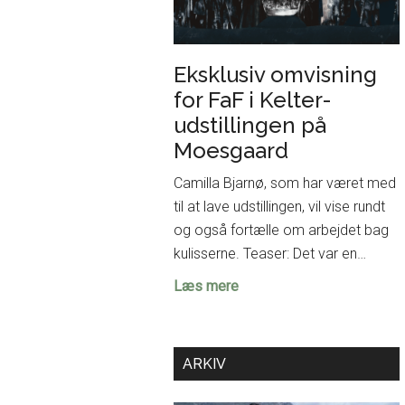
Eksklusiv omvisning
for FaF i Kelter-
udstillingen på
Moesgaard
Camilla Bjarnø, som har været med
til at lave udstillingen, vil vise rundt
og også fortælle om arbejdet bag
kulisserne. Teaser: Det var en…
Eksklusiv
Læs mere
omvisning
for
FaF
ARKIV
i
Kelter-