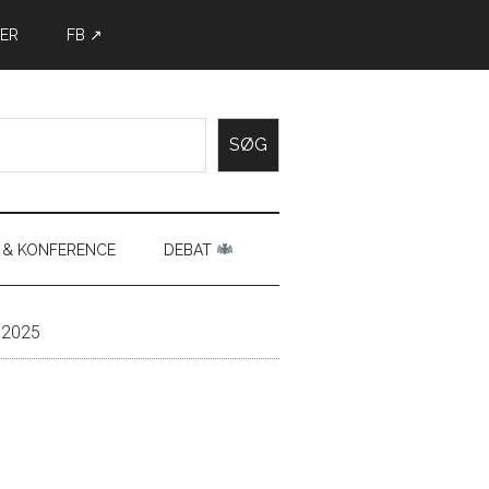
ER
FB ↗
SØG
 & KONFERENCE
DEBAT
 2025