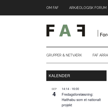
Skip
Skip
Gå
OM FAF
ARKÆOLOGISK FORUM
til
to
direkte
indhold
secondary
til
menu
primær
sidebar
GRUPPER & NETVÆRK
FAF ARR
Primær
KALENDER
Sidebar
14:14
-
16:00
SEP
4
Fredagsforelæsning:
Haithabu som et nationalt
projekt