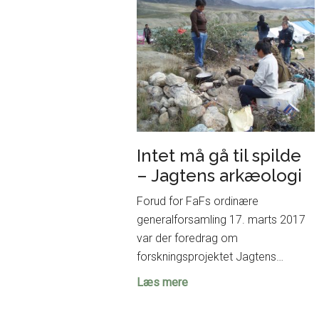
udstillingen
på
Moesgaard
Intet må gå til spilde
– Jagtens arkæologi
Forud for FaFs ordinære
generalforsamling 17. marts 2017
var der foredrag om
forskningsprojektet Jagtens…
Intet
Læs mere
må
gå