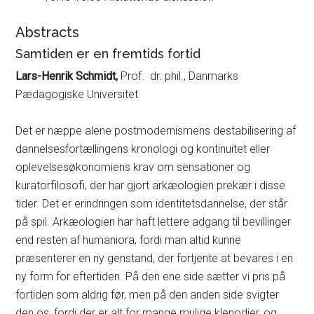
Abstracts
Samtiden er en fremtids fortid
Lars-Henrik Schmidt,
Prof. dr. phil., Danmarks
Pædagogiske Universitet
Det er næppe alene postmodernismens destabilisering af
dannelsesfortællingens kronologi og kontinuitet eller
oplevelsesøkonomiens krav om sensationer og
kuratorfilosofi, der har gjort arkæologien prekær i disse
tider. Det er erindringen som identitetsdannelse, der står
på spil. Arkæologien har haft lettere adgang til bevillinger
end resten af humaniora, fordi man altid kunne
præsenterer en ny genstand, der fortjente at bevares i en
ny form for eftertiden. På den ene side sætter vi pris på
fortiden som aldrig før, men på den anden side svigter
den os, fordi der er alt for mange mulige klenodier, og