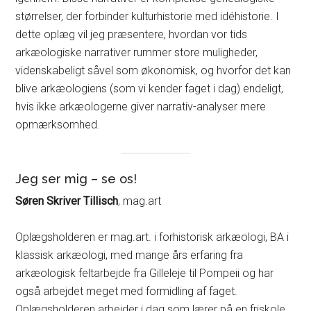
størrelser, der forbinder kulturhistorie med idéhistorie. I
dette oplæg vil jeg præsentere, hvordan vor tids
arkæologiske narrativer rummer store muligheder,
videnskabeligt såvel som økonomisk, og hvorfor det kan
blive arkæologiens (som vi kender faget i dag) endeligt,
hvis ikke arkæologerne giver narrativ-analyser mere
opmærksomhed.
Jeg ser mig – se os!
Søren Skriver Tillisch
, mag.art
Oplægsholderen er mag.art. i forhistorisk arkæologi, BA i
klassisk arkæologi, med mange års erfaring fra
arkæologisk feltarbejde fra Gilleleje til Pompeii og har
også arbejdet meget med formidling af faget.
Oplægsholderen arbejder i dag som lærer på en friskole,