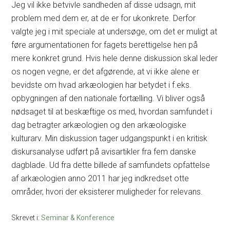
Jeg vil ikke betvivle sandheden af disse udsagn, mit
problem med dem er, at de er for ukonkrete. Derfor
valgte jeg i mit speciale at undersøge, om det er muligt at
føre argumentationen for fagets berettigelse hen på
mere konkret grund. Hvis hele denne diskussion skal leder
os nogen vegne, er det afgørende, at vi ikke alene er
bevidste om hvad arkæologien har betydet i f.eks.
opbygningen af den nationale fortælling. Vi bliver også
nødsaget til at beskæftige os med, hvordan samfundet i
dag betragter arkæologien og den arkæologiske
kulturarv. Min diskussion tager udgangspunkt i en kritisk
diskursanalyse udført på avisartikler fra fem danske
dagblade. Ud fra dette billede af samfundets opfattelse
af arkæologien anno 2011 har jeg indkredset otte
områder, hvori der eksisterer muligheder for relevans.
Skrevet i:
Seminar & Konference