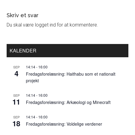
Læserinteraktioner
Skriv et svar
Du skal være logget ind for at kommentere.
Primær
KALENDER
Sidebar
14:14
-
16:00
SEP
4
Fredagsforelæsning: Haithabu som et nationalt
projekt
14:14
-
16:00
SEP
11
Fredagsforelæsning: Arkæologi og Minecraft
14:14
-
16:00
SEP
18
Fredagsforelæsning: Voldelige verdener