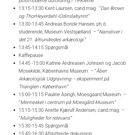
postmoderne udfordring i 1990erne
.”
13:15-13:30 Kent Laursen, cand.mag.: “
Dan Brown
og ThorHeyerdahl iOdinslabyrint
.”
13:30-13:45 Andreas Bonde Hansen, ph.d.
studerende, Museum Vestsjælland. – “
Narrativer i
det 21. århundredes arkæologi.
“
13:45-14:15 Spørgsmål
Kaffepause
14:45 -15:00 Katrine Andreasen Johnsen og Jacob
Mosekilde, Københavns Museum. – “
Åben
Arkæologisk Udgravning – eksperiment på
Trianglen i København
.”
15:00-15:15 Pauline Asingh, Moesgaard Museum. –
“
Mennesket i centrum på Moesgård Museum
.”
15:15-15:30 Anette Kjærulf Andersen, cand.mag. –
“
Muligheder for relevans
.”
15:30-15:45 Spørgsmål
15:45-16:30 Afsluttende diskussion