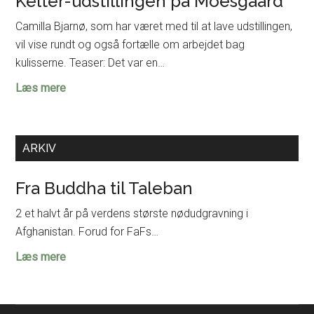
Kelter-udstillingen på Moesgaard
Camilla Bjarnø, som har været med til at lave udstillingen,
vil vise rundt og også fortælle om arbejdet bag
kulisserne. Teaser: Det var en…
Eksklusiv
Læs mere
omvisning
for
FaF
ARKIV
i
Kelter-
Fra Buddha til Taleban
udstillingen
2 et halvt år på verdens største nødudgravning i
på
Afghanistan. Forud for FaFs…
Moesgaard
Fra
Læs mere
Buddha
til
Taleban