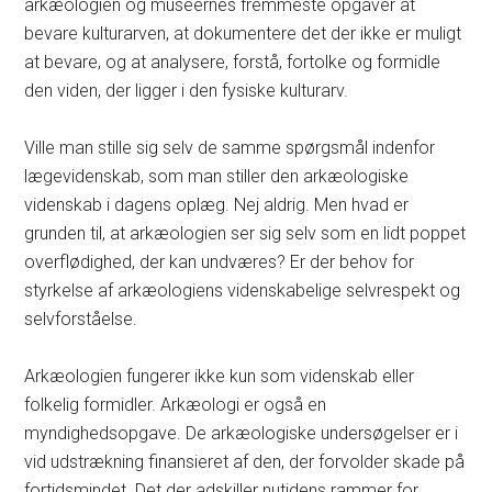
arkæologien og museernes fremmeste opgaver at
bevare kulturarven, at dokumentere det der ikke er muligt
at bevare, og at analysere, forstå, fortolke og formidle
den viden, der ligger i den fysiske kulturarv.
Ville man stille sig selv de samme spørgsmål indenfor
lægevidenskab, som man stiller den arkæologiske
videnskab i dagens oplæg. Nej aldrig. Men hvad er
grunden til, at arkæologien ser sig selv som en lidt poppet
overflødighed, der kan undværes? Er der behov for
styrkelse af arkæologiens videnskabelige selvrespekt og
selvforståelse.
Arkæologien fungerer ikke kun som videnskab eller
folkelig formidler. Arkæologi er også en
myndighedsopgave. De arkæologiske undersøgelser er i
vid udstrækning finansieret af den, der forvolder skade på
fortidsmindet. Det der adskiller nutidens rammer for