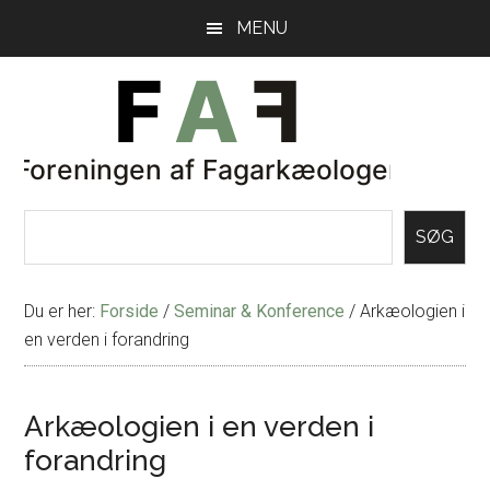
Skip
Gå
MENU
til
direkte
indhold
til
primær
sidebar
SØG
Du er her:
Forside
/
Seminar & Konference
/
Arkæologien i
en verden i forandring
Arkæologien i en verden i
forandring