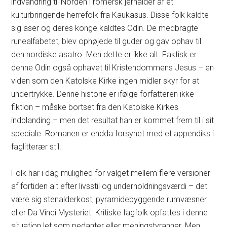
indvandring til Norden i romersk jernalder af et
kulturbringende herrefolk fra Kaukasus. Disse folk kaldte
sig aser og deres konge kaldtes Odin. De medbragte
runealfabetet, blev ophøjede til guder og gav ophav til
den nordiske asatro. Men dette er ikke alt. Faktisk er
denne Odin også ophavet til Kristendommens Jesus – en
viden som den Katolske Kirke ingen midler skyr for at
undertrykke. Denne historie er ifølge forfatteren ikke
fiktion – måske bortset fra den Katolske Kirkes
indblanding – men det resultat han er kommet frem til i sit
speciale. Romanen er endda forsynet med et appendiks i
faglitterær stil.
Folk har i dag mulighed for valget mellem flere versioner
af fortiden alt efter livsstil og underholdningsværdi – det
være sig stenalderkost, pyramidebyggende rumvæsner
eller Da Vinci Mysteriet. Kritiske fagfolk opfattes i denne
situation let som pedanter eller meningstyranner. Men