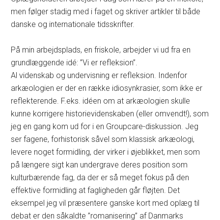
men følger stadig med i faget og skriver artikler til både
danske og internationale tidsskrifter.
På min arbejdsplads, en friskole, arbejder vi ud fra en
grundlæggende idé: ”Vi er refleksion”.
Al videnskab og undervisning er refleksion. Indenfor
arkæologien er der en række idiosynkrasier, som ikke er
reflekterende. F.eks. idéen om at arkæologien skulle
kunne korrigere historievidenskaben (eller omvendt!), som
jeg en gang kom ud for i en Groupcare-diskussion. Jeg
ser fagene, forhistorisk såvel som klassisk arkæologi,
levere noget formidling, der virker i øjeblikket, men som
på længere sigt kan undergrave deres position som
kulturbærende fag, da der er så meget fokus på den
effektive formidling at fagligheden går fløjten. Det
eksempel jeg vil præsentere ganske kort med oplæg til
debat er den såkaldte ”romanisering” af Danmarks