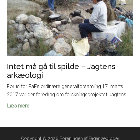
Intet må gå til spilde – Jagtens
arkæologi
Forud for FaFs ordinære generalforsamling 17. marts
2017 var der foredrag om forskningsprojektet Jagtens…
Intet
Læs mere
må
gå
til
spilde
Copyright © 2026 Foreningen af Fagarkæologer