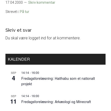
17.04.2000
Skriv kommentar
Skrevet i:
På tur
Læserinteraktioner
Skriv et svar
Du skal være logget ind for at kommentere.
Primær
KALENDER
Sidebar
14:14
-
16:00
SEP
4
Fredagsforelæsning: Haithabu som et nationalt
projekt
14:14
-
16:00
SEP
11
Fredagsforelæsning: Arkæologi og Minecraft