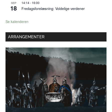
14:14
-
16:00
SEP
18
Fredagsforelæsning: Voldelige verdener
Se kalenderen
ARRANGEMENTER