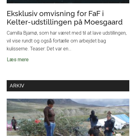
Eksklusiv omvisning for FaF i
Kelter-udstillingen på Moesgaard
Camilla Bjarnø, som har været med til at lave udstillingen,
vil vise rundt og også fortælle om arbejdet bag
kulisserne. Teaser: Det var en…
Eksklusiv
Læs mere
omvisning
for
FaF
ARKIV
i
Kelter-
udstillingen
på
Moesgaard