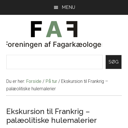
Skip
Gå
MENU
til
direkte
indhold
til
primær
sidebar
SØG
Du er her:
Forside
/
På tur
/
Ekskursion til Frankrig –
palæolitiske hulemalerier
Ekskursion til Frankrig –
palæolitiske hulemalerier