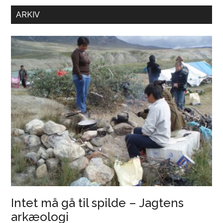
FaF
ARKIV
i
Kelter-
udstillingen
på
Moesgaard
Intet må gå til spilde – Jagtens
arkæologi