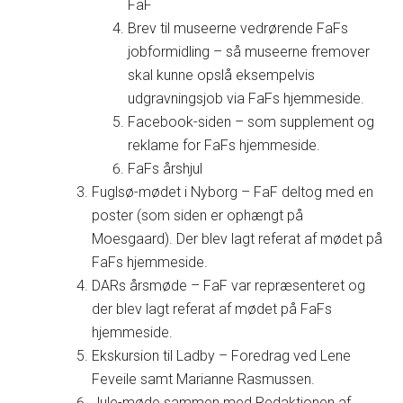
FaF
Brev til museerne vedrørende FaFs
jobformidling – så museerne fremover
skal kunne opslå eksempelvis
udgravningsjob via FaFs hjemmeside.
Facebook-siden – som supplement og
reklame for FaFs hjemmeside.
FaFs årshjul
Fuglsø-mødet i Nyborg – FaF deltog med en
poster (som siden er ophængt på
Moesgaard). Der blev lagt referat af mødet på
FaFs hjemmeside.
DARs årsmøde – FaF var repræsenteret og
der blev lagt referat af mødet på FaFs
hjemmeside.
Ekskursion til Ladby – Foredrag ved Lene
Feveile samt Marianne Rasmussen.
Jule-møde sammen med Redaktionen af