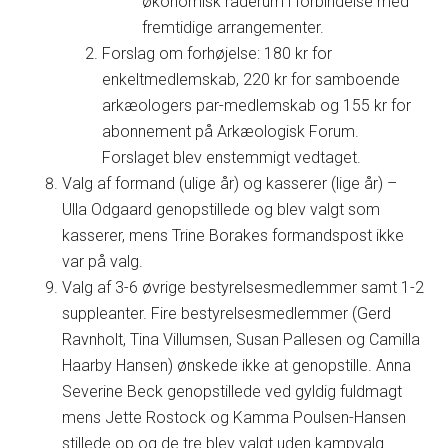
økonomisk råderum i forbindelse med
fremtidige arrangementer.
Forslag om forhøjelse: 180 kr for
enkeltmedlemskab, 220 kr for samboende
arkæologers par-medlemskab og 155 kr for
abonnement på Arkæologisk Forum.
Forslaget blev enstemmigt vedtaget.
Valg af formand (ulige år) og kasserer (lige år) –
Ulla Odgaard genopstillede og blev valgt som
kasserer, mens Trine Borakes formandspost ikke
var på valg.
Valg af 3-6 øvrige bestyrelsesmedlemmer samt 1-2
suppleanter. Fire bestyrelsesmedlemmer (Gerd
Ravnholt, Tina Villumsen, Susan Pallesen og Camilla
Haarby Hansen) ønskede ikke at genopstille. Anna
Severine Beck genopstillede ved gyldig fuldmagt
mens Jette Rostock og Kamma Poulsen-Hansen
stillede op og de tre blev valgt uden kampvalg.