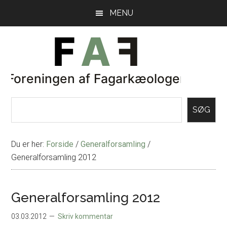
Skip
Gå
MENU
til
direkte
indhold
til
primær
sidebar
SØG
Du er her:
Forside
/
Generalforsamling
/
Generalforsamling 2012
Generalforsamling 2012
03.03.2012
Skriv kommentar