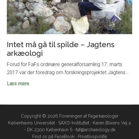
Intet må gå til spilde – Jagtens
arkæologi
Forud for FaFs ordinære generalforsamling 17. marts
2017 var der foredrag om forskningsprojektet Jagtens…
Intet
Læs mere
må
gå
til
spilde
Copyright © 2026 Foreningen af Fagarkæologer
Københavns Universitet · SAXO-Instituttet · Karen Blixens Vej 4
–
- DK 2300 København S · faf@archaeology.dk
Jagtens
Find os på
FaceBook
·
Privatlivspolitik