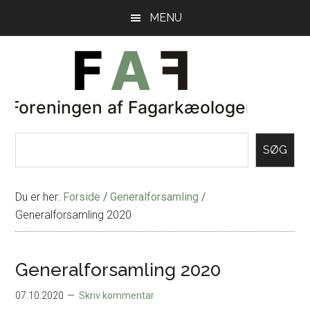
Skip
Gå
MENU
til
direkte
indhold
til
primær
sidebar
SØG
Du er her:
Forside
/
Generalforsamling
/
Generalforsamling 2020
Generalforsamling 2020
07.10.2020
Skriv kommentar