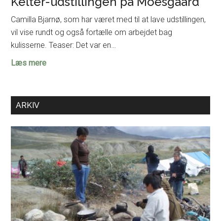
Kelter-udstillingen på Moesgaard
Camilla Bjarnø, som har været med til at lave udstillingen,
vil vise rundt og også fortælle om arbejdet bag
kulisserne. Teaser: Det var en…
Eksklusiv
Læs mere
omvisning
for
FaF
ARKIV
i
Kelter-
udstillingen
på
Moesgaard