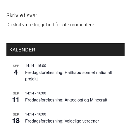
Læserinteraktioner
Skriv et svar
Du skal være logget ind for at kommentere.
Primær
KALENDER
Sidebar
14:14
-
16:00
SEP
4
Fredagsforelæsning: Haithabu som et nationalt
projekt
14:14
-
16:00
SEP
11
Fredagsforelæsning: Arkæologi og Minecraft
14:14
-
16:00
SEP
18
Fredagsforelæsning: Voldelige verdener