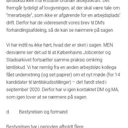
løntilskud ikke må erstatte ordinær arbejdskraft. Det
fremgår tydeligt af lovgivningen, at der skal være tale om
”merarbejde”, som ikke er afgørende for en arbejdsplads’
drift. Derfor har de videresendt vores brev til DM’s
forhandlingsafdeling, så de kan se nærmere på sagen.
Vi har indtil nu ikke hørt, hvad der er sket i sagen. MEN
desværre ser det ud til at Københavns Jobcenter og
Stadsarkivet fortsætter samme praksis omkring
løntilskud. Vi har nemlig fra en anden arbejdsløs kollega
fået underretning (og set papirer) om et nyt møde (for 14
kandidater til løntilskudsstillinger) – det fandt sted i
september 2020. Derfor har vi igen kontaktet DM og MA,
som igen lover at se nærmere på sagen.
d. Bestyrelsen og formand
Bestyrelsen har i perioden afholdt flere