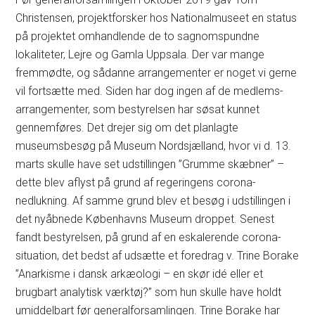
Christensen, projektforsker hos Nationalmuseet en status
på projektet omhandlende de to sagnomspundne
lokaliteter, Lejre og Gamla Uppsala. Der var mange
fremmødte, og sådanne arrangementer er noget vi gerne
vil fortsætte med. Siden har dog ingen af de medlems-
arrangementer, som bestyrelsen har søsat kunnet
gennemføres. Det drejer sig om det planlagte
museumsbesøg på Museum Nordsjælland, hvor vi d. 13.
marts skulle have set udstillingen ”Grumme skæbner” –
dette blev aflyst på grund af regeringens corona-
nedlukning. Af samme grund blev et besøg i udstillingen i
det nyåbnede Københavns Museum droppet. Senest
fandt bestyrelsen, på grund af en eskalerende corona-
situation, det bedst af udsætte et foredrag v. Trine Borake
”Anarkisme i dansk arkæologi – en skør idé eller et
brugbart analytisk værktøj?” som hun skulle have holdt
umiddelbart før generalforsamlingen. Trine Borake har