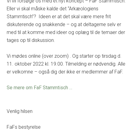
Vi vil forsøge os med et nyt koncept – FaF Stammtisch.
Eller vi skal måske kalde det “Arkæologiens
Stammtisch”? Ideen er at det skal være mere frit
diskuterende og snakkende – og at deltagerne selv er
med til at komme med ideer og oplæg til de temaer der
tages op til diskussion.
Vi mødes online (over zoom) . Og starter op tirsdag d.
11. oktober 2022 kl. 19.00. Tilmelding er nødvendig. Alle
er velkomne – også dig der ikke er medlemmer af FaF.
Se mere om FaF Stammtisch …
Venlig hilsen
FaFs bestyrelse