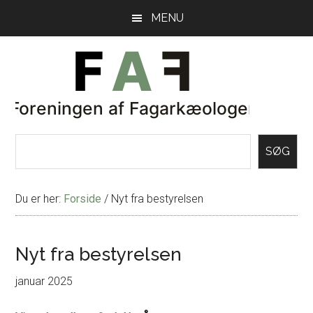
Skip
Gå
MENU
til
direkte
indhold
til
primær
sidebar
SØG
Du er her:
Forside
/
Nyt fra bestyrelsen
Nyt fra bestyrelsen
januar 2025