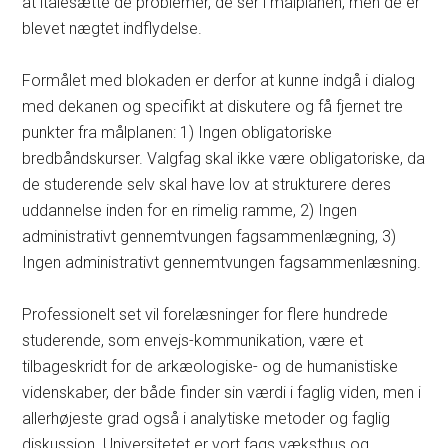
at italesætte de problemer, de ser i målplanen, men de er
blevet nægtet indflydelse.
Formålet med blokaden er derfor at kunne indgå i dialog
med dekanen og specifikt at diskutere og få fjernet tre
punkter fra målplanen: 1) Ingen obligatoriske
bredbåndskurser. Valgfag skal ikke være obligatoriske, da
de studerende selv skal have lov at strukturere deres
uddannelse inden for en rimelig ramme, 2) Ingen
administrativt gennemtvungen fagsammenlægning, 3)
Ingen administrativt gennemtvungen fagsammenlæsning.
Professionelt set vil forelæsninger for flere hundrede
studerende, som envejs-kommunikation, være et
tilbageskridt for de arkæologiske- og de humanistiske
videnskaber, der både finder sin værdi i faglig viden, men i
allerhøjeste grad også i analytiske metoder og faglig
diskussion. Universitetet er vort fags væksthus og