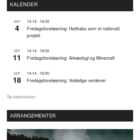
Primær
KALENDER
Sidebar
14:14
-
16:00
SEP
4
Fredagsforelæsning: Haithabu som et nationalt
projekt
14:14
-
16:00
SEP
11
Fredagsforelæsning: Arkæologi og Minecraft
14:14
-
16:00
SEP
18
Fredagsforelæsning: Voldelige verdener
Se kalenderen
ARRANGEMENTER