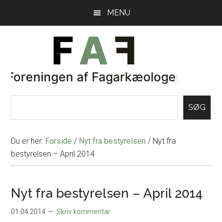
Skip
Gå
MENU
til
direkte
indhold
til
primær
sidebar
SØG
Du er her:
Forside
/
Nyt fra bestyrelsen
/
Nyt fra
bestyrelsen – April 2014
Nyt fra bestyrelsen – April 2014
01.04.2014
Skriv kommentar