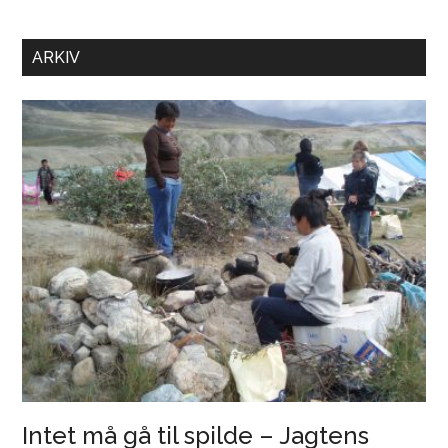
for
FaF
ARKIV
i
Kelter-
udstillingen
på
Moesgaard
Intet må gå til spilde – Jagtens