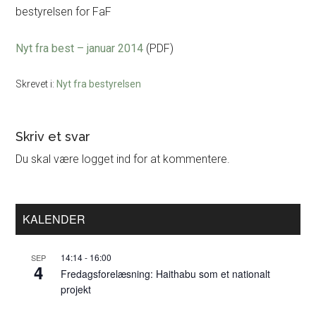
bestyrelsen for FaF
Nyt fra best – januar 2014
(PDF)
Skrevet i:
Nyt fra bestyrelsen
Læserinteraktioner
Skriv et svar
Du skal være logget ind for at kommentere.
Primær
KALENDER
Sidebar
14:14
-
16:00
SEP
4
Fredagsforelæsning: Haithabu som et nationalt
projekt