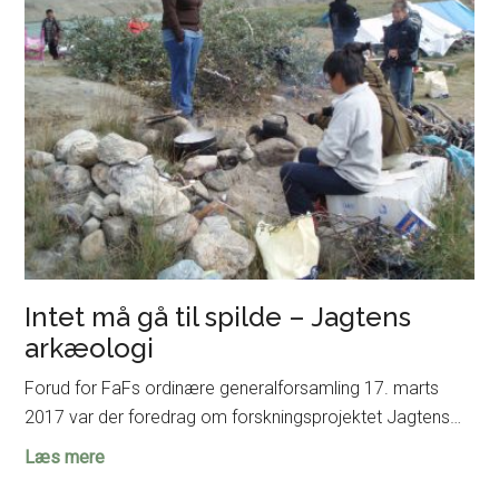
på
Moesgaard
Intet må gå til spilde – Jagtens
arkæologi
Forud for FaFs ordinære generalforsamling 17. marts
2017 var der foredrag om forskningsprojektet Jagtens…
Intet
Læs mere
må