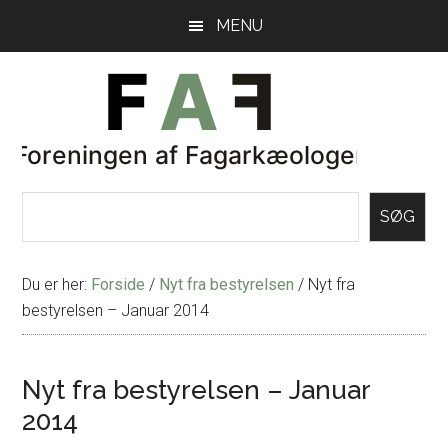
Skip
Gå
MENU
til
direkte
indhold
til
primær
sidebar
SØG
Du er her:
Forside
/
Nyt fra bestyrelsen
/
Nyt fra
bestyrelsen – Januar 2014
Nyt fra bestyrelsen – Januar
2014