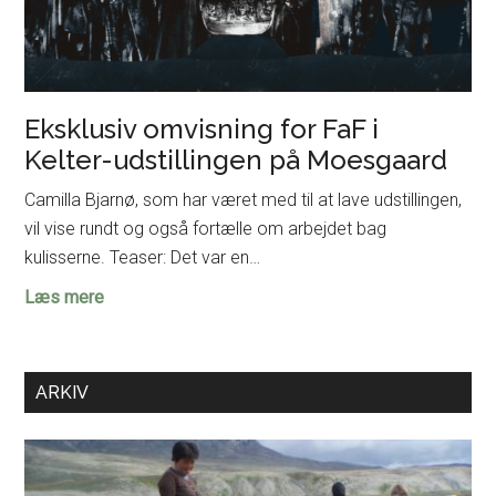
Eksklusiv omvisning for FaF i
Kelter-udstillingen på Moesgaard
Camilla Bjarnø, som har været med til at lave udstillingen,
vil vise rundt og også fortælle om arbejdet bag
kulisserne. Teaser: Det var en…
Eksklusiv
Læs mere
omvisning
for
FaF
ARKIV
i
Kelter-
udstillingen