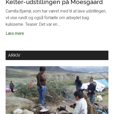
Kelter-udstillingen på Moesgaard
Camilla Bjarnø, som har været med til at lave udstillingen,
vil vise rundt og også fortælle om arbejdet bag
kulisserne. Teaser: Det var en…
Eksklusiv
Læs mere
omvisning
for
FaF
ARKIV
i
Kelter-
udstillingen
på
Moesgaard