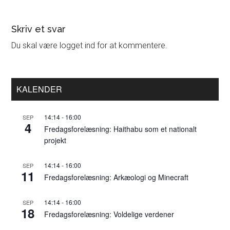
Læserinteraktioner
Skriv et svar
Du skal være logget ind for at kommentere.
Primær
KALENDER
Sidebar
14:14
-
16:00
SEP
4
Fredagsforelæsning: Haithabu som et nationalt
projekt
14:14
-
16:00
SEP
11
Fredagsforelæsning: Arkæologi og Minecraft
14:14
-
16:00
SEP
18
Fredagsforelæsning: Voldelige verdener