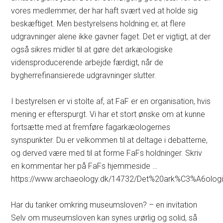
vores medlemmer, der har haft svært ved at holde sig
beskæftiget. Men bestyrelsens holdning er, at flere
udgravninger alene ikke gavner faget. Det er vigtigt, at der
også sikres midler til at gøre det arkæologiske
vidensproducerende arbejde færdigt, når de
bygherrefinansierede udgravninger slutter.
I bestyrelsen er vi stolte af, at FaF er en organisation, hvis
mening er efterspurgt. Vi har et stort ønske om at kunne
fortsætte med at fremføre fagarkæologernes
synspunkter. Du er velkommen til at deltage i debatterne,
og derved være med til at forme FaFs holdninger. Skriv
en kommentar her på FaFs hjemmeside …
https://www.archaeology.dk/14732/Det%20ark%C3%A6olog
Har du tanker omkring museumsloven? – en invitation
Selv om museumsloven kan synes urørlig og solid, så