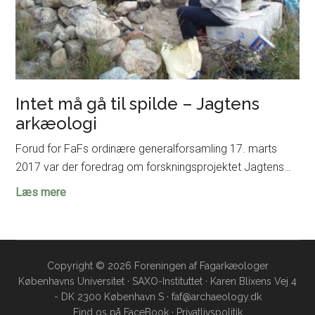
Intet må gå til spilde – Jagtens
arkæologi
Forud for FaFs ordinære generalforsamling 17. marts
2017 var der foredrag om forskningsprojektet Jagtens…
Intet
Læs mere
må
gå
til
spilde
Copyright © 2026 Foreningen af Fagarkæologer
Københavns Universitet · SAXO-Instituttet · Karen Blixens Vej 4
–
- DK 2300 København S · faf@archaeology.dk
Jagtens
Find os på
FaceBook
·
Privatlivspolitik