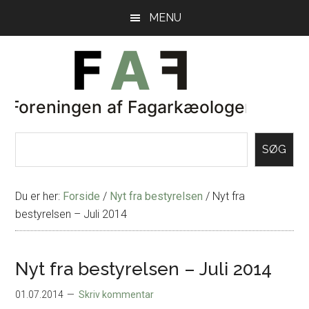
Skip
Gå
MENU
til
direkte
indhold
til
primær
sidebar
SØG
Du er her:
Forside
/
Nyt fra bestyrelsen
/
Nyt fra
bestyrelsen – Juli 2014
Nyt fra bestyrelsen – Juli 2014
01.07.2014
Skriv kommentar