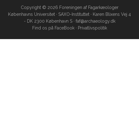
spilde
Copyright © 2026 Foreningen af Fagarkæologer
Københavns Universitet · SAXO-Instituttet · Karen Blixens Vej 4
–
- DK 2300 København S · faf@archaeology.dk
Jagtens
Find os på
FaceBook
·
Privatlivspolitik
arkæologi