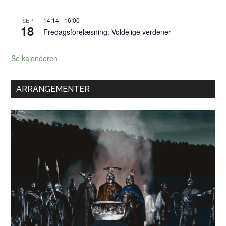
14:14
-
16:00
SEP
18
Fredagsforelæsning: Voldelige verdener
Se kalenderen
ARRANGEMENTER