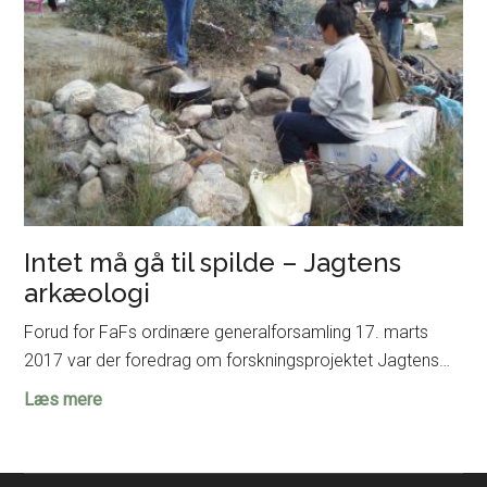
Intet må gå til spilde – Jagtens
arkæologi
Forud for FaFs ordinære generalforsamling 17. marts
2017 var der foredrag om forskningsprojektet Jagtens…
Intet
Læs mere
må
gå
til