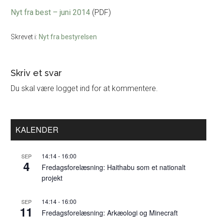
Nyt fra best – juni 2014
(PDF)
Skrevet i:
Nyt fra bestyrelsen
Læserinteraktioner
Skriv et svar
Du skal være logget ind for at kommentere.
Primær
KALENDER
Sidebar
14:14
-
16:00
SEP
4
Fredagsforelæsning: Haithabu som et nationalt
projekt
14:14
-
16:00
SEP
11
Fredagsforelæsning: Arkæologi og Minecraft