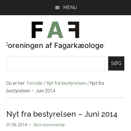
Skip
Gå
MENU
til
direkte
indhold
til
primær
sidebar
SØG
Du er her:
Forside
/
Nyt fra bestyrelsen
/
Nyt fra
bestyrelsen – Juni 2014
Nyt fra bestyrelsen – Juni 2014
01.06.2014
Skriv kommentar