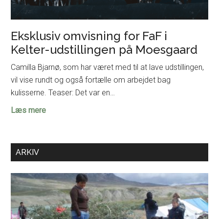
Eksklusiv omvisning for FaF i
Kelter-udstillingen på Moesgaard
Camilla Bjarnø, som har været med til at lave udstillingen,
vil vise rundt og også fortælle om arbejdet bag
kulisserne. Teaser: Det var en…
Eksklusiv
Læs mere
omvisning
for
FaF
ARKIV
i
Kelter-
udstillingen
på
Moesgaard