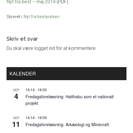
Nyt fra best – maj 2014
(PDF)
Skrevet i:
Nyt fra bestyrelsen
Læserinteraktioner
Skriv et svar
Du skal være logget ind for at kommentere.
Primær
KALENDER
Sidebar
14:14
-
16:00
SEP
4
Fredagsforelæsning: Haithabu som et nationalt
projekt
14:14
-
16:00
SEP
11
Fredagsforelæsning: Arkæologi og Minecraft