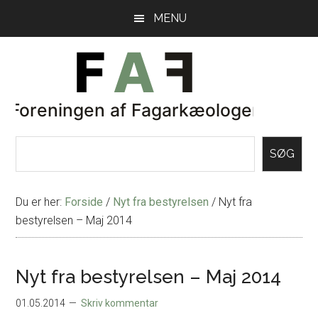
Skip
Gå
MENU
til
direkte
indhold
til
primær
sidebar
SØG
Du er her:
Forside
/
Nyt fra bestyrelsen
/
Nyt fra
bestyrelsen – Maj 2014
Nyt fra bestyrelsen – Maj 2014
01.05.2014
Skriv kommentar