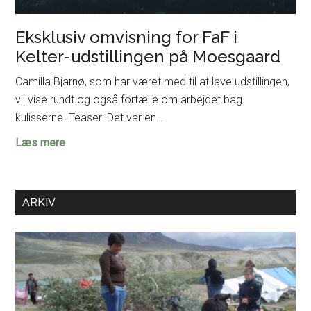
Eksklusiv omvisning for FaF i
Kelter-udstillingen på Moesgaard
Camilla Bjarnø, som har været med til at lave udstillingen,
vil vise rundt og også fortælle om arbejdet bag
kulisserne. Teaser: Det var en…
Eksklusiv
Læs mere
omvisning
for
FaF
ARKIV
i
Kelter-
udstillingen
på
Moesgaard