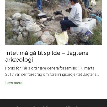
Intet må gå til spilde – Jagtens
arkæologi
Forud for FaFs ordinære generalforsamling 17. marts
2017 var der foredrag om forskningsprojektet Jagtens…
Intet
Læs mere
må
gå
til