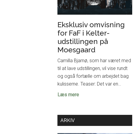
Eksklusiv omvisning
for FaF i Kelter-
udstillingen på
Moesgaard
Camilla Bjarnø, som har været med
til at lave udstillingen, vil vise rundt
og også fortælle om arbejdet bag
kulisserne. Teaser: Det var en…
Eksklusiv
Læs mere
omvisning
for
FaF
ARKIV
i
Kelter-