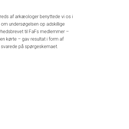
kreds af arkæologer benyttede vi os i
t om undersøgelsen op adskillige
 nyhedsbrevet til FaFs medlemmer –
n kørte – gav resultat i form af
 og svarede på spørgeskemaet.