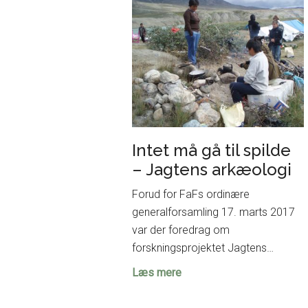
udstillingen
på
Moesgaard
Intet må gå til spilde
– Jagtens arkæologi
Forud for FaFs ordinære
generalforsamling 17. marts 2017
var der foredrag om
forskningsprojektet Jagtens…
Intet
Læs mere
må
gå