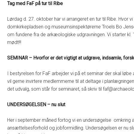
Tag med FaF på tur til Ribe
Lørdag d. 27. oktober har vi arrangeret en tur til Ribe. Hvor
domkirkepladsen og museumsinspektørerne Troels Bo Jensen
om fundene fra de arkæologiske udgravningen. Vi starter kl. 
mødt!!!
SEMINAR – Hvorfor er det vigtigt at udgrave, indsamle, forsk
I bestyrelsen for FaF arbejder vi på et seminar der skal løbe
vil gerne invirtere medlemmerne til at deltage i planlægningen. 
det udvalg, som står for seminaret, så skriv til faf@archaeol
UNDERSØGELSEN – nu slut
Her i september måned fortog vi en undersøgelse omkring a
ansættelsesforhold og jobformidling. Undersøgelsen er nu slut,