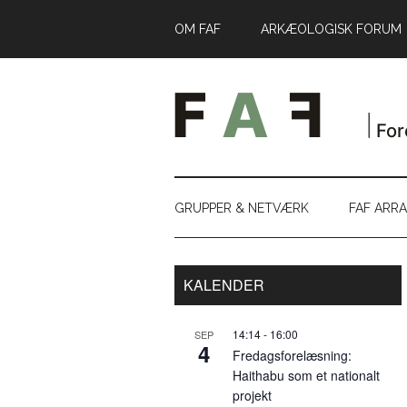
Skip
Skip
Gå
OM FAF
ARKÆOLOGISK FORUM
til
to
direkte
indhold
secondary
til
menu
primær
sidebar
GRUPPER & NETVÆRK
FAF ARR
Primær
KALENDER
Sidebar
14:14
-
16:00
SEP
4
Fredagsforelæsning:
Haithabu som et nationalt
projekt