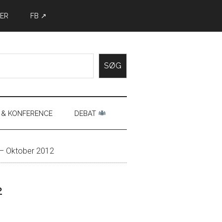
ER
FB ↗
SØG
 & KONFERENCE
DEBAT
 – Oktober 2012
2