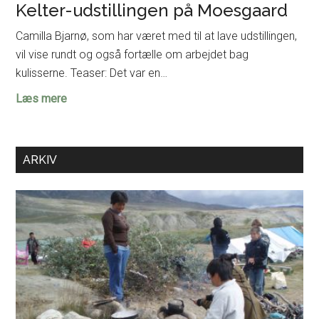
Kelter-udstillingen på Moesgaard
Camilla Bjarnø, som har været med til at lave udstillingen,
vil vise rundt og også fortælle om arbejdet bag
kulisserne. Teaser: Det var en…
Eksklusiv
Læs mere
omvisning
for
FaF
ARKIV
i
Kelter-
udstillingen
på
Moesgaard