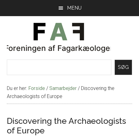
Skip
Gå
MENU
til
direkte
indhold
til
primær
sidebar
SØG
Du er her:
Forside
/
Samarbejder
/
Discovering the
Archaeologists of Europe
Discovering the Archaeologists
of Europe