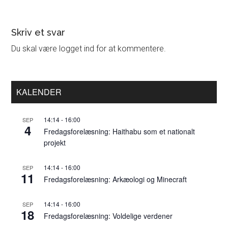
Læserinteraktioner
Skriv et svar
Du skal være logget ind for at kommentere.
Primær
KALENDER
Sidebar
14:14
-
16:00
SEP
4
Fredagsforelæsning: Haithabu som et nationalt
projekt
14:14
-
16:00
SEP
11
Fredagsforelæsning: Arkæologi og Minecraft
14:14
-
16:00
SEP
18
Fredagsforelæsning: Voldelige verdener