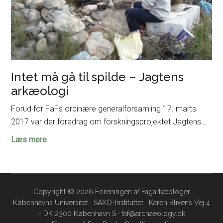
Intet må gå til spilde – Jagtens
arkæologi
Forud for FaFs ordinære generalforsamling 17. marts
2017 var der foredrag om forskningsprojektet Jagtens…
Intet
Læs mere
må
gå
til
spilde
Copyright © 2026 Foreningen af Fagarkæologer
Københavns Universitet · SAXO-Instituttet · Karen Blixens Vej 4
–
- DK 2300 København S · faf@archaeology.dk
Jagtens