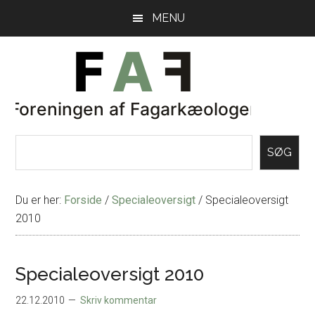
Skip
Gå
MENU
til
direkte
indhold
til
primær
sidebar
SØG
Du er her:
Forside
/
Specialeoversigt
/
Specialeoversigt
2010
Specialeoversigt 2010
22.12.2010
Skriv kommentar