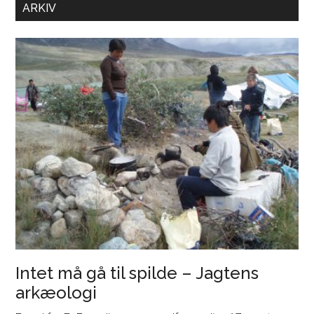
FaF
ARKIV
i
Kelter-
udstillingen
på
Moesgaard
Intet må gå til spilde – Jagtens
arkæologi