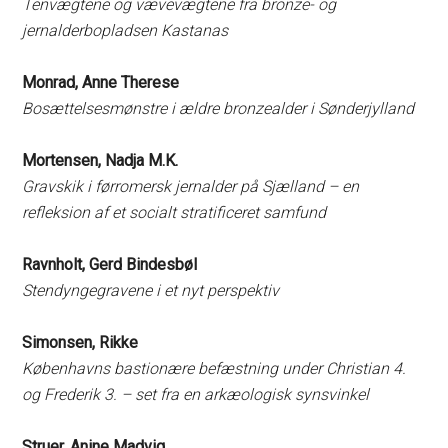
Tenvægtene og vævevægtene fra bronze- og
jernalderbopladsen Kastanas
Monrad, Anne Therese
Bosættelsesmønstre i ældre bronzealder i Sønderjylland
Mortensen, Nadja M.K.
Gravskik i førromersk jernalder på Sjælland – en
refleksion af et socialt stratificeret samfund
Ravnholt, Gerd Bindesbøl
Stendyngegravene i et nyt perspektiv
Simonsen, Rikke
Københavns bastionære befæstning under Christian 4.
og Frederik 3. – set fra en arkæologisk synsvinkel
Struer, Anine Madvig