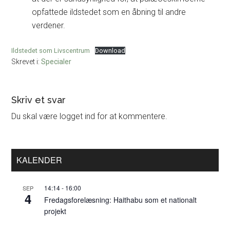
opfattede ildstedet som en åbning til andre
verdener.
Ildstedet som Livscentrum
Download
Skrevet i:
Specialer
Læserinteraktioner
Skriv et svar
Du skal være logget ind for at kommentere.
Primær
KALENDER
Sidebar
14:14
-
16:00
SEP
4
Fredagsforelæsning: Haithabu som et nationalt
projekt