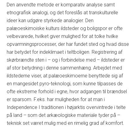
Den anvendte metode er komparativ analyse samt
etnografisk analogi, og det foreslås at transkulturelle
ideer kan udgøre styrkede analogier. Den
palæoeskimoiske kulturs ildsteder og boligspor er ofte
velbevarede, hvilket giver mulighed for at tolke hvilke
opvarmningsprocesser, der har fundet sted og hvad disse
har betydet for indeklimaet i teltboligen. Registrering af
skørbrændte sten i – og i forbindelse med – ildsteder er
af stor betydning i denne sammenhæng. Arbejdet med
ildstederne viser, at palæoeskimoerne benyttede sig af
en mangesidet pyro-teknologi, som kunne tilpasses de
ofte ekstreme forhold i egne, hvor adgangen til brændsel
er sparsom. F.eks. har muligheden for at man i
Independence I traditionen i højarktis overvintrede i telte
på land – som det arkæologiske materiale tyder på –
teknisk set været mulig med en rimelig grad af komfort.