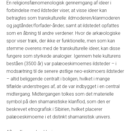
En religionsfænomenologisk gennemgang af ideer i
forbindelse med ildsteder viser, at visse ideer kan
betragtes som transkulturelle: ildmoderen/klanmoderen
og jagtånder/forfader-ånder, samt at ildstedet opfattes
som en åbning til andre verdener. Hvor de arkæologiske
spor viser træk, der ikke er funktionelle, men som kan
stemme overens med de transkulturelle ideer, kan disse
fungere som styrkede analogier. Igennem hele kulturens
beståen (3500 år) var palæoeskimoernes ildsteder – i
modsætning til de senere østlige neo-eskimoers ildsteder
– altid beliggende centralt i boligen, hvilket i mange
tilfælde understreges af, at de var indbygget i en central
midtergang. Midtergangen tolkes som det materielle
symbol på den shamanistiske klanflod, som den er
beskrevet etnografisk i Sibirien, hvilket placerer
palæoeskimoerne i et distinkt shamanistisk univers.