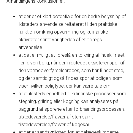
Afhandlingens konklusion er:
at der er et klart potentiale for en bedre belysning af
ildsteders anvendelse reltateret til den praktiske
funktion omkring opvarmning og kulinariske
aktiviteter samt varigheden af et anlægs
anvendelse.
at det er muligt at foreslå en tolkning af indeklimaet
i en given bolig, når der i ildstedet eksisterer spor af
den varmeoverførselsproces, som har fundet sted,
og der samtidigt også findes spor af boligen, som
viser hvilken boligtype, der kan være tale om.
at et ildsteds egnethed til kulinariske processer som
stegning, grilning eller kogning kan analyseres på
baggrund af sporene efter forbrændingsprocessen,
tilstedeværelse/fravær af sten samt
tilstedeværelse/fravær af kogekar.
at der er sandsynlighed for, at palæoeskimoerne