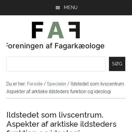
Skip
Gå
MENU
til
direkte
indhold
til
primær
sidebar
SØG
Du er her:
Forside
/
Specialer
/
Ildstedet som livscentrum.
Aspekter af arktiske ildsteders funktion og ideologi
Ildstedet som livscentrum.
Aspekter af arktiske ildsteders