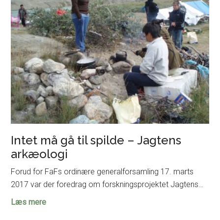
på
Moesgaard
Intet må gå til spilde – Jagtens
arkæologi
Forud for FaFs ordinære generalforsamling 17. marts
2017 var der foredrag om forskningsprojektet Jagtens…
Intet
Læs mere
må