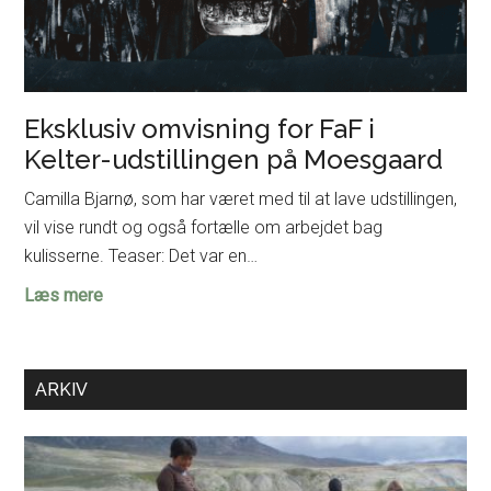
Eksklusiv omvisning for FaF i
Kelter-udstillingen på Moesgaard
Camilla Bjarnø, som har været med til at lave udstillingen,
vil vise rundt og også fortælle om arbejdet bag
kulisserne. Teaser: Det var en…
Eksklusiv
Læs mere
omvisning
for
FaF
ARKIV
i
Kelter-
udstillingen