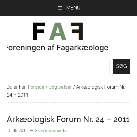
Skip
Gå
MENU
til
direkte
indhold
til
primær
sidebar
SØG
Du er her:
Forside
/
Udgivelser
/
Arkæologisk Forum Nr.
24 – 2011
Arkæologisk Forum Nr. 24 – 2011
15.05.2011
Skriv kommentar