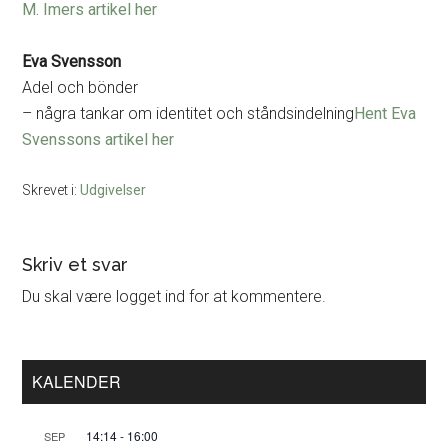
M. Imers artikel her
Eva Svensson
Adel och bönder
– några tankar om identitet och ståndsindelning
Hent Eva
Svenssons artikel her
Skrevet i:
Udgivelser
Læserinteraktioner
Skriv et svar
Du skal være logget ind for at kommentere.
Primær
KALENDER
Sidebar
14:14
-
16:00
SEP