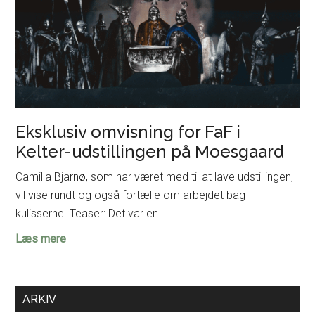
Eksklusiv omvisning for FaF i
Kelter-udstillingen på Moesgaard
Camilla Bjarnø, som har været med til at lave udstillingen,
vil vise rundt og også fortælle om arbejdet bag
kulisserne. Teaser: Det var en…
Eksklusiv
Læs mere
omvisning
for
FaF
ARKIV
i