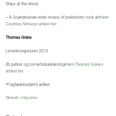
Ships at the shore
‒ A Scandinavian-wide review of prehistoric rock art
Hent
Courtney Nimuras artikel her
Thomas Grane
Limeskongressen 2015
Øl, pølser og romertidsarkæologi
Hent Thomas Granes
artikel her
*Fagfællebedømt artikel
Skrevet i:
Udgivelser