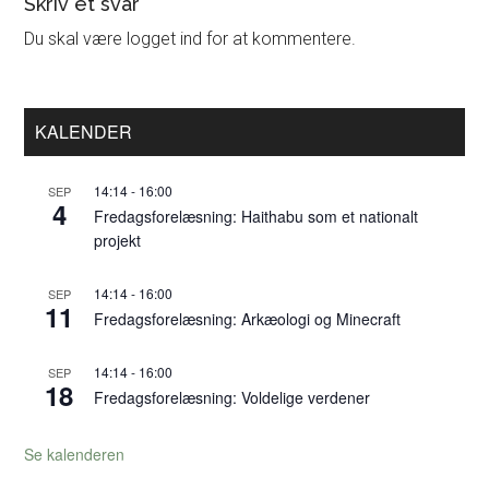
Læserinteraktioner
Skriv et svar
Du skal være logget ind for at kommentere.
Primær
KALENDER
Sidebar
14:14
-
16:00
SEP
4
Fredagsforelæsning: Haithabu som et nationalt
projekt
14:14
-
16:00
SEP
11
Fredagsforelæsning: Arkæologi og Minecraft
14:14
-
16:00
SEP
18
Fredagsforelæsning: Voldelige verdener
Se kalenderen