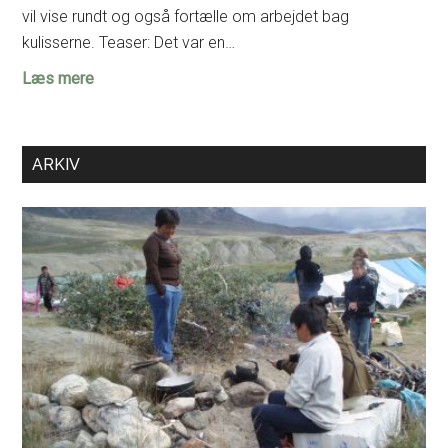
vil vise rundt og også fortælle om arbejdet bag
kulisserne. Teaser: Det var en…
Eksklusiv
Læs mere
omvisning
for
FaF
ARKIV
i
Kelter-
udstillingen
på
Moesgaard