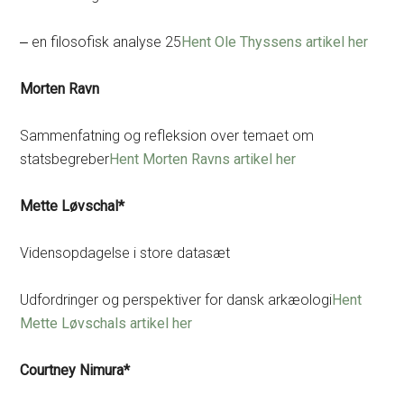
‒ en filosofisk analyse 25
Hent Ole Thyssens artikel her
Morten Ravn
Sammenfatning og refleksion over temaet om
statsbegreber
Hent Morten Ravns artikel her
Mette Løvschal*
Vidensopdagelse i store datasæt
Udfordringer og perspektiver for dansk arkæologi
Hent
Mette Løvschals artikel her
Courtney Nimura*