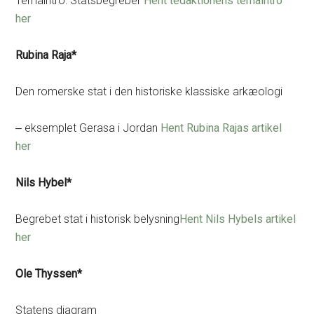
Temaintro: Statsbegreber
Hent tedaktionens temaintro
her
Rubina Raja*
Den romerske stat i den historiske klassiske arkæologi
‒ eksemplet Gerasa i Jordan
Hent Rubina Rajas artikel
her
Nils Hybel*
Begrebet stat i historisk belysning
Hent Nils Hybels artikel
her
Ole Thyssen*
Statens diagram