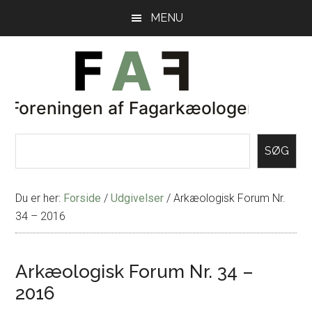
Skip
Gå
MENU
til
direkte
indhold
til
primær
sidebar
SØG
Du er her:
Forside
/
Udgivelser
/
Arkæologisk Forum Nr.
34 – 2016
Arkæologisk Forum Nr. 34 –
2016