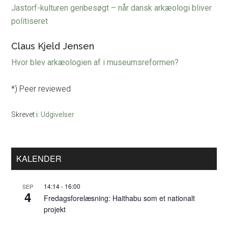
Jastorf-kulturen genbesøgt – når dansk arkæologi bliver
politiseret
Claus Kjeld Jensen
Hvor blev arkæologien af i museumsreformen?
*) Peer reviewed
Skrevet i:
Udgivelser
Primær
KALENDER
Sidebar
14:14
-
16:00
SEP
4
Fredagsforelæsning: Haithabu som et nationalt
projekt