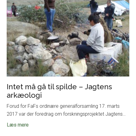
på
Moesgaard
Intet må gå til spilde – Jagtens
arkæologi
Forud for FaFs ordinære generalforsamling 17. marts
2017 var der foredrag om forskningsprojektet Jagtens…
Intet
Læs mere
må