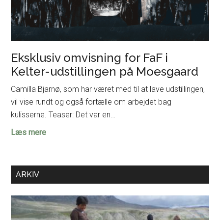
Eksklusiv omvisning for FaF i
Kelter-udstillingen på Moesgaard
Camilla Bjarnø, som har været med til at lave udstillingen,
vil vise rundt og også fortælle om arbejdet bag
kulisserne. Teaser: Det var en…
Eksklusiv
Læs mere
omvisning
for
FaF
ARKIV
i
Kelter-
udstillingen