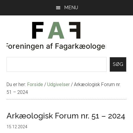
Skip
Gå
MENU
til
direkte
indhold
til
primær
sidebar
SØG
Du er her:
Forside
/
Udgivelser
/
Arkæologisk Forum nr.
51 – 2024
Arkæologisk Forum nr. 51 – 2024
15.12.2024