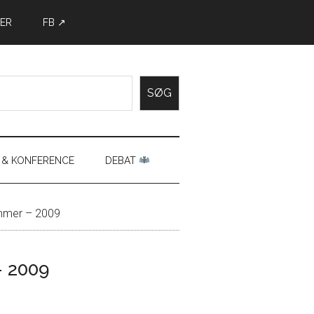
ER
FB ↗
SØG
 & KONFERENCE
DEBAT
mmer – 2009
 2009