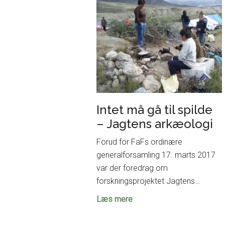
udstillingen
på
Moesgaard
Intet må gå til spilde
– Jagtens arkæologi
Forud for FaFs ordinære
generalforsamling 17. marts 2017
var der foredrag om
forskningsprojektet Jagtens…
Intet
Læs mere
må
gå