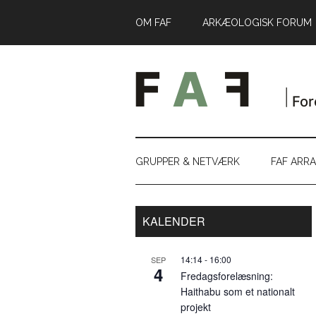
Skip
Skip
Gå
OM FAF
ARKÆOLOGISK FORUM
til
to
direkte
indhold
secondary
til
menu
primær
sidebar
GRUPPER & NETVÆRK
FAF ARR
Primær
KALENDER
Sidebar
14:14
-
16:00
SEP
4
Fredagsforelæsning:
Haithabu som et nationalt
projekt