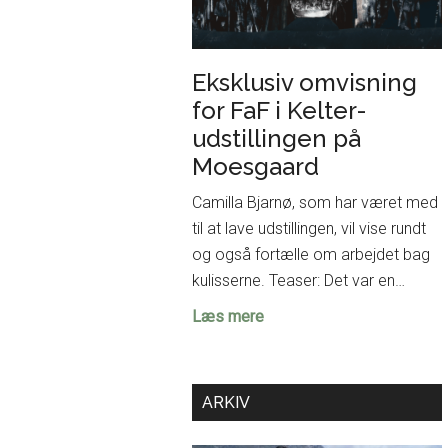
Eksklusiv omvisning
for FaF i Kelter-
udstillingen på
Moesgaard
Camilla Bjarnø, som har været med
til at lave udstillingen, vil vise rundt
og også fortælle om arbejdet bag
kulisserne. Teaser: Det var en…
Eksklusiv
Læs mere
omvisning
for
FaF
ARKIV
i
Kelter-