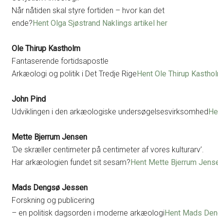
Når nåtiden skal styre fortiden – hvor kan det
ende?
Hent Olga Sjøstrand Naklings artikel her
Ole Thirup Kastholm
Fantaserende fortidsapostle
Arkæologi og politik i Det Tredje Rige
Hent Ole Thirup Kasthol
John Pind
Udviklingen i den arkæologiske undersøgelsesvirksomhed
He
Mette Bjerrum Jensen
‘De skræller centimeter på centimeter af vores kulturarv’.
Har arkæologien fundet sit sesam?
Hent Mette Bjerrum Jense
Mads Dengsø Jessen
Forskning og publicering
– en politisk dagsorden i moderne arkæologi
Hent Mads Deng