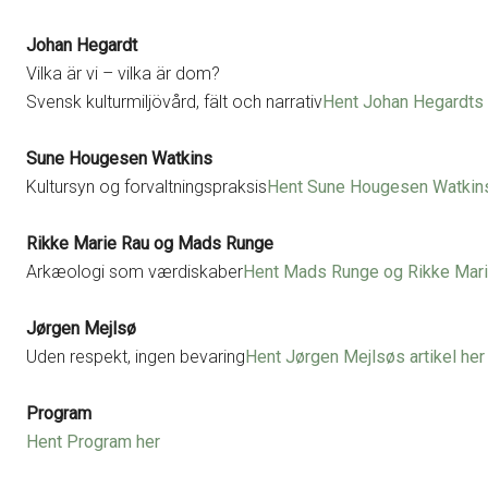
Johan Hegardt
Vilka är vi – vilka är dom?
Svensk kulturmiljövård, fält och narrativ
Hent Johan Hegardts a
Sune Hougesen Watkins
Kultursyn og forvaltningspraksis
Hent Sune Hougesen Watkins 
Rikke Marie Rau og Mads Runge
Arkæologi som værdiskaber
Hent Mads Runge og Rikke Marie
Jørgen Mejlsø
Uden respekt, ingen bevaring
Hent Jørgen Mejlsøs artikel her
Program
Hent Program her