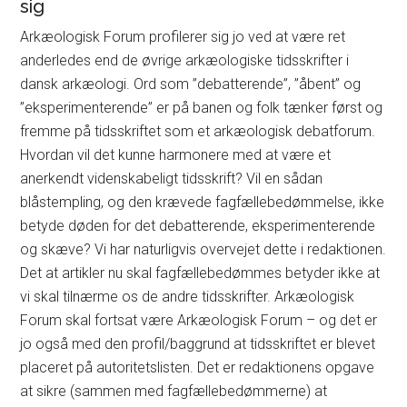
sig
Arkæologisk Forum profilerer sig jo ved at være ret
anderledes end de øvrige arkæologiske tidsskrifter i
dansk arkæologi. Ord som ”debatterende”, ”åbent” og
”eksperimenterende” er på banen og folk tænker først og
fremme på tidsskriftet som et arkæologisk debatforum.
Hvordan vil det kunne harmonere med at være et
anerkendt videnskabeligt tidsskrift? Vil en sådan
blåstempling, og den krævede fagfællebedømmelse, ikke
betyde døden for det debatterende, eksperimenterende
og skæve? Vi har naturligvis overvejet dette i redaktionen.
Det at artikler nu skal fagfællebedømmes betyder ikke at
vi skal tilnærme os de andre tidsskrifter. Arkæologisk
Forum skal fortsat være Arkæologisk Forum – og det er
jo også med den profil/baggrund at tidsskriftet er blevet
placeret på autoritetslisten. Det er redaktionens opgave
at sikre (sammen med fagfællebedømmerne) at