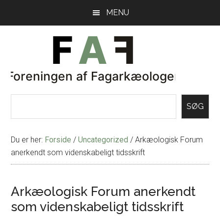
Skip
Gå
MENU
til
direkte
indhold
til
primær
sidebar
SØG
Du er her:
Forside
/
Uncategorized
/
Arkæologisk Forum
anerkendt som videnskabeligt tidsskrift
Arkæologisk Forum anerkendt
som videnskabeligt tidsskrift