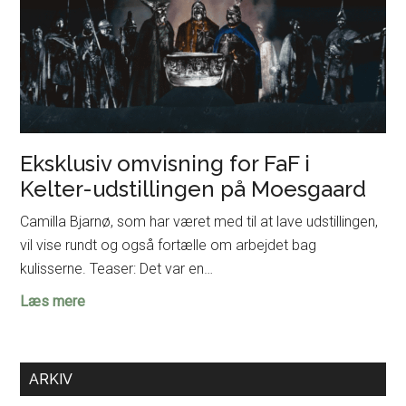
Eksklusiv omvisning for FaF i
Kelter-udstillingen på Moesgaard
Camilla Bjarnø, som har været med til at lave udstillingen,
vil vise rundt og også fortælle om arbejdet bag
kulisserne. Teaser: Det var en…
Eksklusiv
Læs mere
omvisning
for
FaF
ARKIV
i