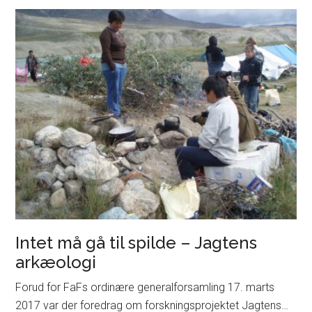
Kelter-
udstillingen
på
Moesgaard
Intet må gå til spilde – Jagtens
arkæologi
Forud for FaFs ordinære generalforsamling 17. marts
2017 var der foredrag om forskningsprojektet Jagtens…