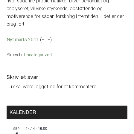
hvor sådanne problematikker bliver behandlet og
analyseret, vil virke styrkende, opstøttende og
motiverende for sådan forskning i fremtiden – det er der
brug for!
Nyt marts 2011
(PDF)
Skrevet i:
Uncategorized
Læserinteraktioner
Skriv et svar
Du skal være logget ind for at kommentere.
Primær
KALENDER
Sidebar
14:14
-
16:00
SEP