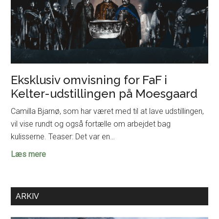
Eksklusiv omvisning for FaF i
Kelter-udstillingen på Moesgaard
Camilla Bjarnø, som har været med til at lave udstillingen,
vil vise rundt og også fortælle om arbejdet bag
kulisserne. Teaser: Det var en…
Eksklusiv
Læs mere
omvisning
for
FaF
ARKIV
i
Kelter-