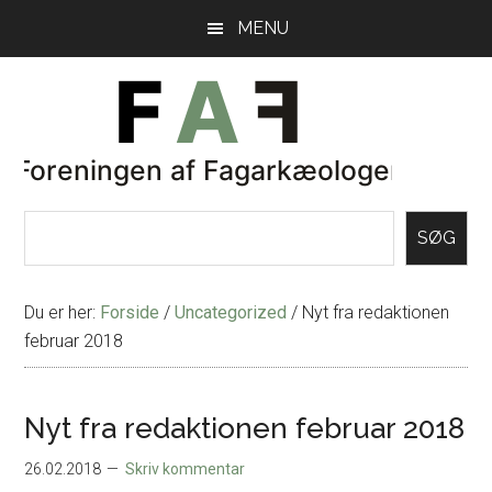
Skip
Gå
MENU
til
direkte
indhold
til
primær
sidebar
SØG
Du er her:
Forside
/
Uncategorized
/
Nyt fra redaktionen
februar 2018
Nyt fra redaktionen februar 2018
26.02.2018
Skriv kommentar