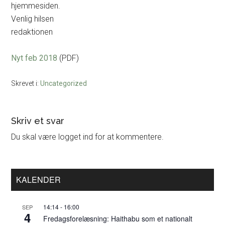
hjemmesiden.
Venlig hilsen
redaktionen
Nyt feb 2018
(PDF)
Skrevet i:
Uncategorized
Læserinteraktioner
Skriv et svar
Du skal være logget ind for at kommentere.
Primær
KALENDER
Sidebar
14:14
-
16:00
SEP
4
Fredagsforelæsning: Haithabu som et nationalt