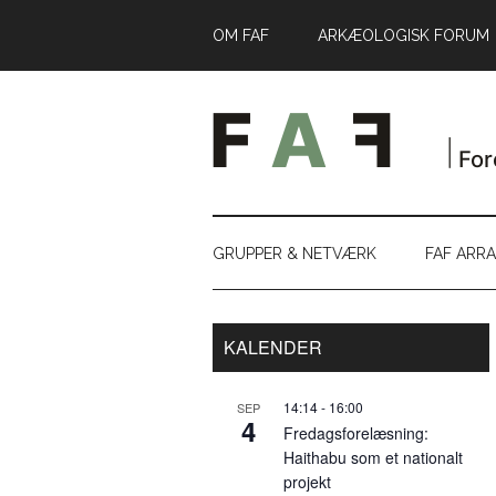
Skip
Skip
Gå
OM FAF
ARKÆOLOGISK FORUM
til
to
direkte
indhold
secondary
til
menu
primær
sidebar
GRUPPER & NETVÆRK
FAF ARR
Primær
KALENDER
Sidebar
14:14
-
16:00
SEP
4
Fredagsforelæsning:
Haithabu som et nationalt
projekt