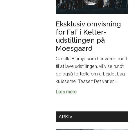
Eksklusiv omvisning
for FaF i Kelter-
udstillingen på
Moesgaard
Camilla Bjarnø, som har været med
til at lave udstillingen, vil vise rundt
og også fortælle om arbejdet bag
kulisserne. Teaser: Det var en…
Eksklusiv
Læs mere
omvisning
for
FaF
ARKIV
i
Kelter-