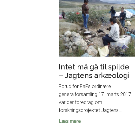
udstillingen
på
Moesgaard
Intet må gå til spilde
– Jagtens arkæologi
Forud for FaFs ordinære
generalforsamling 17. marts 2017
var der foredrag om
forskningsprojektet Jagtens…
Intet
Læs mere
må
gå