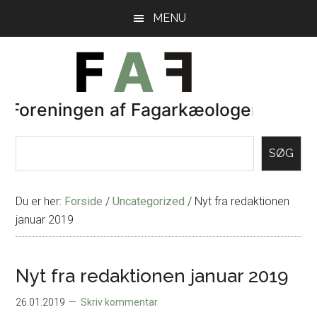
Skip
Gå
MENU
til
direkte
indhold
til
primær
sidebar
SØG
Du er her:
Forside
/
Uncategorized
/
Nyt fra redaktionen
januar 2019
Nyt fra redaktionen januar 2019
26.01.2019
Skriv kommentar