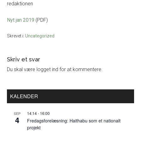
redaktionen
Nyt jan 2019
(PDF)
Skrevet i:
Uncategorized
Læserinteraktioner
Skriv et svar
Du skal være logget ind for at kommentere.
Primær
KALENDER
Sidebar
14:14
-
16:00
SEP
4
Fredagsforelæsning: Haithabu som et nationalt
projekt