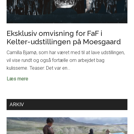
Eksklusiv omvisning for FaF i
Kelter-udstillingen på Moesgaard
Camilla Bjarnø, som har været med til at lave udstillingen,
vil vise rundt og også fortælle om arbejdet bag
kulisserne. Teaser: Det var en…
Eksklusiv
Læs mere
omvisning
for
FaF
ARKIV
i
Kelter-
udstillingen
på