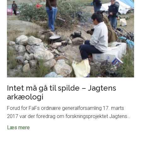
Moesgaard
Intet må gå til spilde – Jagtens
arkæologi
Forud for FaFs ordinære generalforsamling 17. marts
2017 var der foredrag om forskningsprojektet Jagtens…
Intet
Læs mere
må