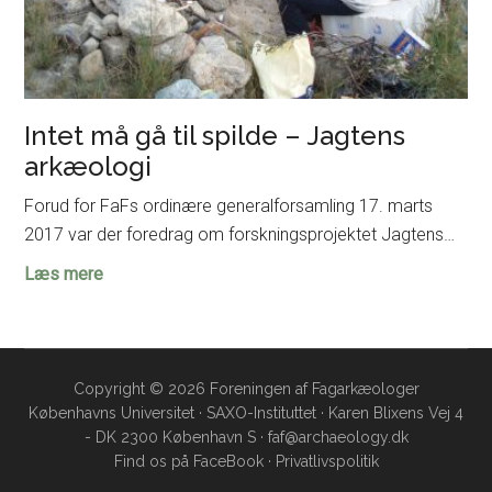
Intet må gå til spilde – Jagtens
arkæologi
Forud for FaFs ordinære generalforsamling 17. marts
2017 var der foredrag om forskningsprojektet Jagtens…
Intet
Læs mere
må
gå
til
spilde
Copyright © 2026 Foreningen af Fagarkæologer
Københavns Universitet · SAXO-Instituttet · Karen Blixens Vej 4
–
- DK 2300 København S · faf@archaeology.dk
Jagtens
Find os på
FaceBook
·
Privatlivspolitik
arkæologi