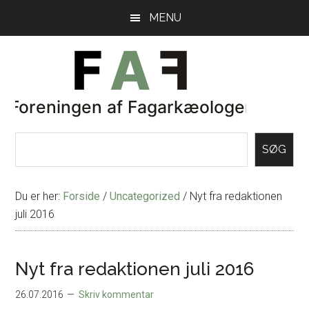
Skip
Gå
MENU
til
direkte
indhold
til
primær
sidebar
SØG
Du er her:
Forside
/
Uncategorized
/
Nyt fra redaktionen
juli 2016
Nyt fra redaktionen juli 2016
26.07.2016
Skriv kommentar