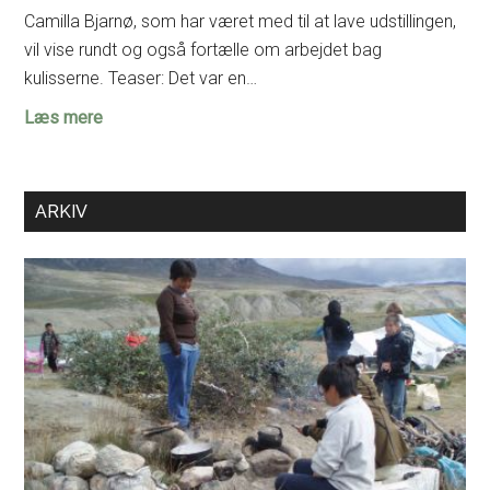
Camilla Bjarnø, som har været med til at lave udstillingen,
vil vise rundt og også fortælle om arbejdet bag
kulisserne. Teaser: Det var en…
Eksklusiv
Læs mere
omvisning
for
FaF
ARKIV
i
Kelter-
udstillingen
på
Moesgaard