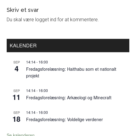
Læserinteraktioner
Skriv et svar
Du skal være logget ind for at kommentere.
Primær
KALENDER
Sidebar
14:14
-
16:00
SEP
4
Fredagsforelæsning: Haithabu som et nationalt
projekt
14:14
-
16:00
SEP
11
Fredagsforelæsning: Arkæologi og Minecraft
14:14
-
16:00
SEP
18
Fredagsforelæsning: Voldelige verdener
Se kalenderen