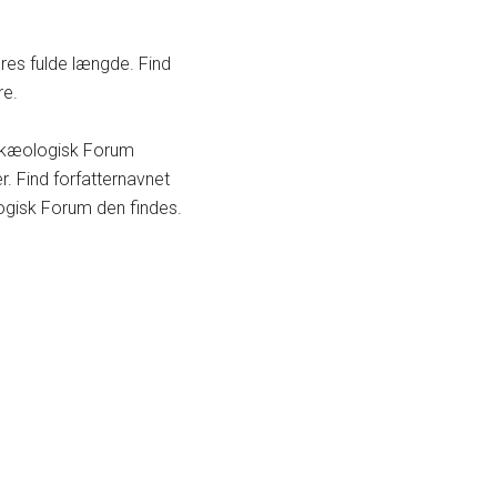
eres fulde længde. Find
re.
Arkæologisk Forum
r. Find forfatternavnet
ologisk Forum den findes.