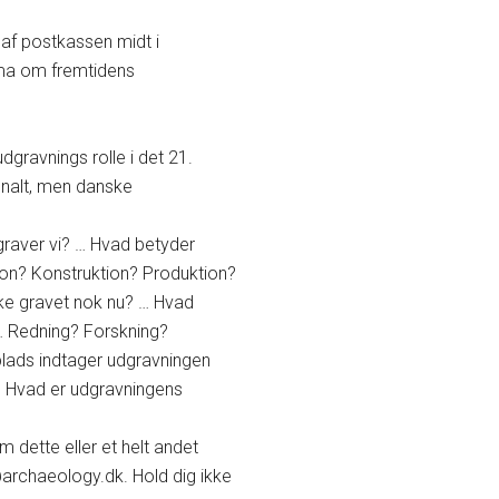
 af postkassen midt i
ema om fremtidens
dgravnings rolle i det 21.
ionalt, men danske
graver vi? … Hvad betyder
on? Konstruktion? Produktion?
ke gravet nok nu? … Hvad
… Redning? Forskning?
 plads indtager udgravningen
… Hvad er udgravningens
om dette eller et helt andet
archaeology.dk. Hold dig ikke