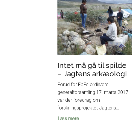
udstillingen
på
Moesgaard
Intet må gå til spilde
– Jagtens arkæologi
Forud for FaFs ordinære
generalforsamling 17. marts 2017
var der foredrag om
forskningsprojektet Jagtens…
Intet
Læs mere
må
gå