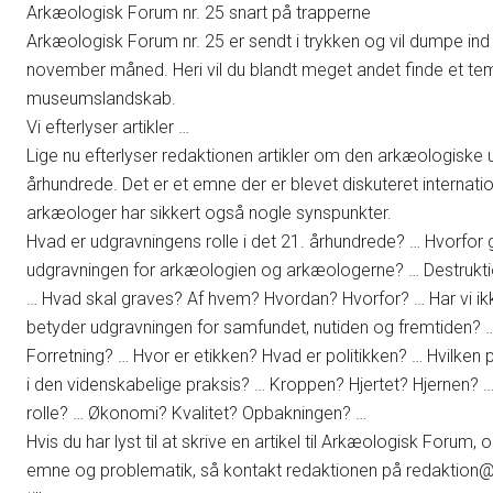
Arkæologisk Forum nr. 25 snart på trapperne
Arkæologisk Forum nr. 25 er sendt i trykken og vil dumpe ind
november måned. Heri vil du blandt meget andet finde et t
museumslandskab.
Vi efterlyser artikler …
Lige nu efterlyser redaktionen artikler om den arkæologiske u
århundrede. Det er et emne der er blevet diskuteret internat
arkæologer har sikkert også nogle synspunkter.
Hvad er udgravningens rolle i det 21. århundrede? … Hvorfor 
udgravningen for arkæologien og arkæologerne? … Destrukti
… Hvad skal graves? Af hvem? Hvordan? Hvorfor? … Har vi ik
betyder udgravningen for samfundet, nutiden og fremtiden? 
Forretning? … Hvor er etikken? Hvad er politikken? … Hvilken
i den videnskabelige praksis? … Kroppen? Hjertet? Hjernen? 
rolle? … Økonomi? Kvalitet? Opbakningen? …
Hvis du har lyst til at skrive en artikel til Arkæologisk Forum, 
emne og problematik, så kontakt redaktionen på redaktion@