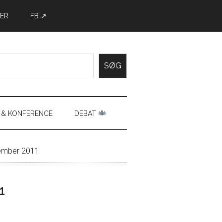
ER
FB ↗
SØG
 & KONFERENCE
DEBAT
vember 2011
1