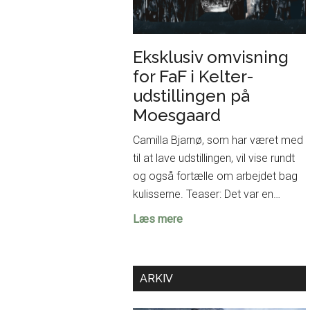
Eksklusiv omvisning
for FaF i Kelter-
udstillingen på
Moesgaard
Camilla Bjarnø, som har været med
til at lave udstillingen, vil vise rundt
og også fortælle om arbejdet bag
kulisserne. Teaser: Det var en…
Eksklusiv
Læs mere
omvisning
for
FaF
ARKIV
i
Kelter-