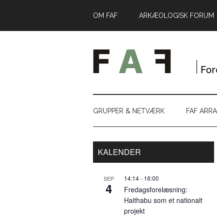
Skip
Skip
Gå
OM FAF
ARKÆOLOGISK FORUM
til
to
direkte
indhold
secondary
til
menu
primær
sidebar
GRUPPER & NETVÆRK
FAF ARR
Primær
KALENDER
Sidebar
14:14
-
16:00
SEP
4
Fredagsforelæsning:
Haithabu som et nationalt
projekt