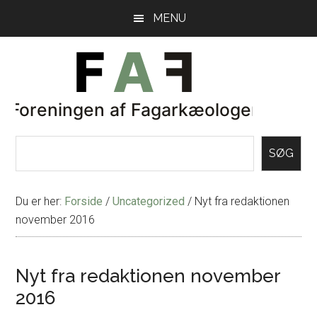
Skip
Gå
MENU
til
direkte
indhold
til
primær
sidebar
SØG
Du er her:
Forside
/
Uncategorized
/
Nyt fra redaktionen
november 2016
Nyt fra redaktionen november
2016