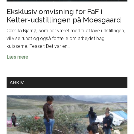
Eksklusiv omvisning for FaF i
Kelter-udstillingen på Moesgaard
Camilla Bjarnø, som har været med til at lave udstillingen,
vil vise rundt og også fortælle om arbejdet bag
kulisserne. Teaser: Det var en…
Eksklusiv
Læs mere
omvisning
for
FaF
ARKIV
i
Kelter-
udstillingen
på
Moesgaard