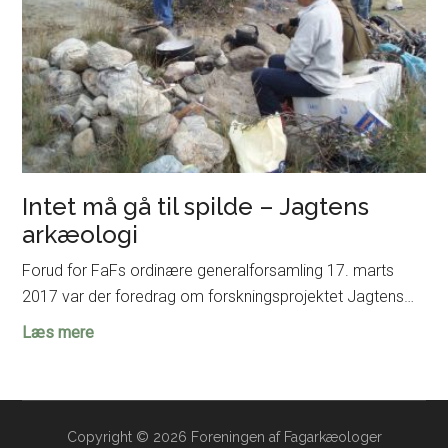
Intet må gå til spilde – Jagtens
arkæologi
Forud for FaFs ordinære generalforsamling 17. marts
2017 var der foredrag om forskningsprojektet Jagtens…
Intet
Læs mere
må
gå
til
spilde
Copyright © 2026 Foreningen af Fagarkæologer