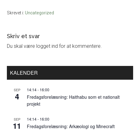
Skrevet i:
Uncategorized
Læserinteraktioner
Skriv et svar
Du skal være logget ind for at kommentere.
Primær
KALENDER
Sidebar
14:14
-
16:00
SEP
4
Fredagsforelæsning: Haithabu som et nationalt
projekt
14:14
-
16:00
SEP
11
Fredagsforelæsning: Arkæologi og Minecraft