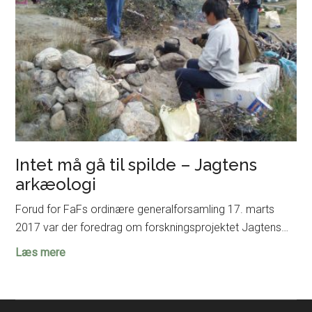
Intet må gå til spilde – Jagtens
arkæologi
Forud for FaFs ordinære generalforsamling 17. marts
2017 var der foredrag om forskningsprojektet Jagtens…
Intet
Læs mere
må
gå
til