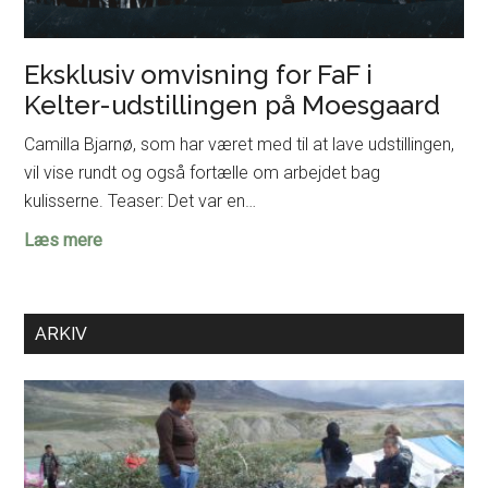
Eksklusiv omvisning for FaF i
Kelter-udstillingen på Moesgaard
Camilla Bjarnø, som har været med til at lave udstillingen,
vil vise rundt og også fortælle om arbejdet bag
kulisserne. Teaser: Det var en…
Eksklusiv
Læs mere
omvisning
for
FaF
ARKIV
i
Kelter-
udstillingen
på
Moesgaard