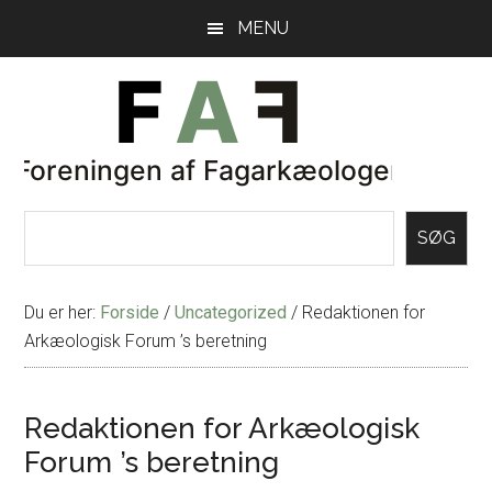
Skip
Gå
MENU
til
direkte
indhold
til
primær
sidebar
SØG
Du er her:
Forside
/
Uncategorized
/
Redaktionen for
Arkæologisk Forum ’s beretning
Redaktionen for Arkæologisk
Forum ’s beretning