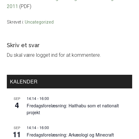
2011
(PDF)
Skrevet i:
Uncategorized
Læserinteraktioner
Skriv et svar
Du skal være logget ind for at kommentere.
Primær
KALENDER
Sidebar
14:14
-
16:00
SEP
4
Fredagsforelæsning: Haithabu som et nationalt
projekt
14:14
-
16:00
SEP
11
Fredagsforelæsning: Arkæologi og Minecraft