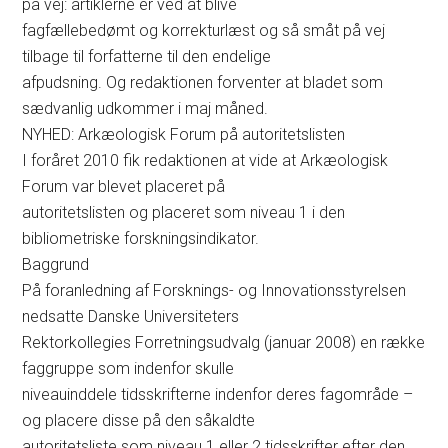
på vej: artiklerne er ved at blive
fagfællebedømt og korrekturlæst og så småt på vej
tilbage til forfatterne til den endelige
afpudsning. Og redaktionen forventer at bladet som
sædvanlig udkommer i maj måned.
NYHED: Arkæologisk Forum på autoritetslisten
I foråret 2010 fik redaktionen at vide at Arkæologisk
Forum var blevet placeret på
autoritetslisten og placeret som niveau 1 i den
bibliometriske forskningsindikator.
Baggrund
På foranledning af Forsknings- og Innovationsstyrelsen
nedsatte Danske Universiteters
Rektorkollegies Forretningsudvalg (januar 2008) en række
faggruppe som indenfor skulle
niveauinddele tidsskrifterne indenfor deres fagområde –
og placere disse på den såkaldte
autoritetsliste som niveau 1 eller 2 tidsskrifter efter den