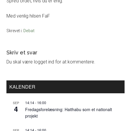
Spred ordet, hvis du er enig.
Med venlig hilsen FaF
Skrevet i:
Debat
Læserinteraktioner
Skriv et svar
Du skal være logget ind for at kommentere.
Primær
KALENDER
Sidebar
14:14
-
16:00
SEP
4
Fredagsforelæsning: Haithabu som et nationalt
projekt
14:14
-
16:00
SEP