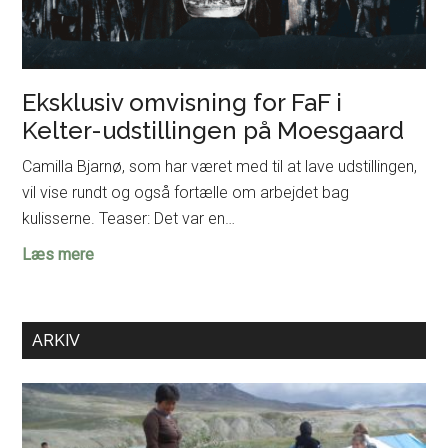
Eksklusiv omvisning for FaF i
Kelter-udstillingen på Moesgaard
Camilla Bjarnø, som har været med til at lave udstillingen,
vil vise rundt og også fortælle om arbejdet bag
kulisserne. Teaser: Det var en…
Eksklusiv
Læs mere
omvisning
for
FaF
ARKIV
i
Kelter-
udstillingen
på