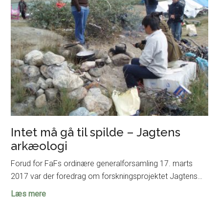
Moesgaard
Intet må gå til spilde – Jagtens
arkæologi
Forud for FaFs ordinære generalforsamling 17. marts
2017 var der foredrag om forskningsprojektet Jagtens…
Intet
Læs mere
må
gå