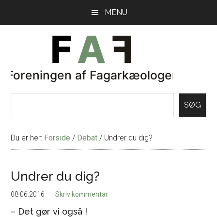
Skip
Gå
MENU
til
direkte
indhold
til
primær
sidebar
SØG
Du er her:
Forside
/
Debat
/
Undrer du dig?
Undrer du dig?
08.06.2016
Skriv kommentar
– Det gør vi også !