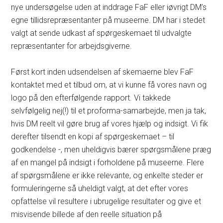
nye undersøgelse uden at inddrage FaF eller iøvrigt DM’s
egne tillidsrepræsentanter på museerne. DM har i stedet
valgt at sende udkast af spørgeskemaet til udvalgte
repræsentanter for arbejdsgiverne.
Først kort inden udsendelsen af skemaerne blev FaF
kontaktet med et tilbud om, at vi kunne få vores navn og
logo på den efterfølgende rapport. Vi takkede
selvfølgelig nej(!) til et proforma-samarbejde, men ja tak,
hvis DM reelt vil gøre brug af vores hjælp og indsigt. Vi fik
derefter tilsendt en kopi af spørgeskemaet – til
godkendelse -, men uheldigvis bærer spørgsmålene præg
af en mangel på indsigt i forholdene på museerne. Flere
af spørgsmålene er ikke relevante, og enkelte steder er
formuleringerne så uheldigt valgt, at det efter vores
opfattelse vil resultere i ubrugelige resultater og give et
misvisende billede af den reelle situation på