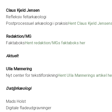
Claus Kjeld Jensen
Refleksiv feltarkæologi
Postprocessuel arkæologi i praksis
Hent Claus Kjeld Jensens 
Redaktion/MG
Faktaboks
Hent redaktion/MGs faktaboks her
Aktuelt
Ulla Mannering
Nyt center for tekstilforskning
Hent UIla Mannerings artikel he
Dat@rkæologi
Mads Holst
Digitale fladeudgravninger