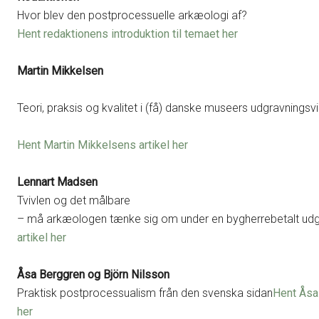
Hvor blev den postprocessuelle arkæologi af?
Hent redaktionens introduktion til temaet her
Martin Mikkelsen
Teori, praksis og kvalitet i (få) danske museers udgravnings
Hent Martin Mikkelsens artikel her
Lennart Madsen
Tvivlen og det målbare
– må arkæologen tænke sig om under en bygherrebetalt udg
artikel her
Åsa Berggren og Björn Nilsson
Praktisk postprocessualism från den svenska sidan
Hent Åsa 
her