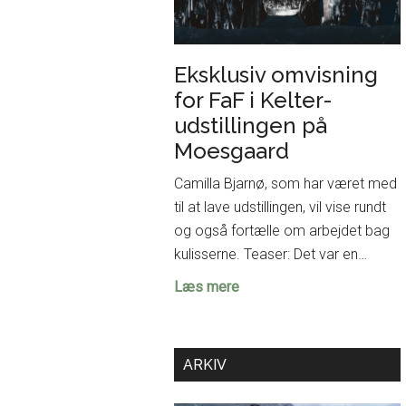
Eksklusiv omvisning
for FaF i Kelter-
udstillingen på
Moesgaard
Camilla Bjarnø, som har været med
til at lave udstillingen, vil vise rundt
og også fortælle om arbejdet bag
kulisserne. Teaser: Det var en…
Eksklusiv
Læs mere
omvisning
for
FaF
ARKIV
i
Kelter-