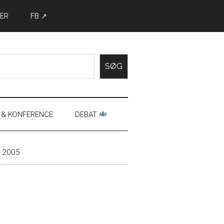
ER
FB ↗
SØG
 & KONFERENCE
DEBAT
– 2005