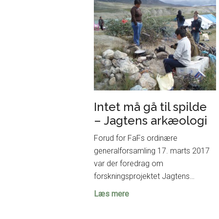
udstillingen
på
Moesgaard
Intet må gå til spilde
– Jagtens arkæologi
Forud for FaFs ordinære
generalforsamling 17. marts 2017
var der foredrag om
forskningsprojektet Jagtens…
Intet
Læs mere
må
gå