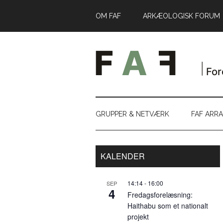
Skip
Skip
Gå
OM FAF
ARKÆOLOGISK FORUM
til
to
direkte
indhold
secondary
til
menu
primær
sidebar
GRUPPER & NETVÆRK
FAF ARR
Primær
KALENDER
Sidebar
14:14
-
16:00
SEP
4
Fredagsforelæsning:
Haithabu som et nationalt
projekt